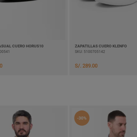
ASUAL CUERO HORUS10
ZAPATILLAS CUERO KLENFO
00541
SKU: 5100705142
00
S/. 289.00
-30%