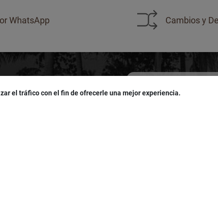
or WhatsApp
Cambios y De
zar el tráfico con el fin de ofrecerle una mejor experiencia.
sivas!
u
cumpleaños
!
Acepto las políticas de
pro
LÍTICAS
SERVICIO AL CLIENTE
es
Seguimiento de Pedidos