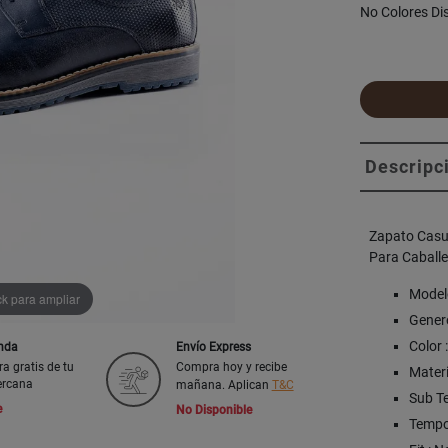
No Colores Di
Descripc
Zapato Casu
Para Caball
Model
ck para ampliar
Genero
Color 
enda
Envío Express
ra gratis de tu
Compra hoy y recibe
Materi
ercana
mañana. Aplican
T&C
Sub Te
e
No Disponible
Tempo