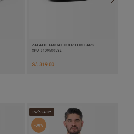
ZAPATO CASUAL CUERO OBELARK
ZAPA
SKU: 5100500532
SKU:
S/. 319.00
S/. 
Envío 24Hrs
-10
-30%