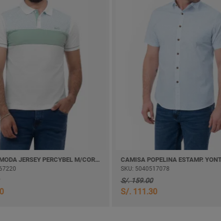
POLO BOX MODA JERSEY PERCYBEL M/CORTA
67220
SKU: 5040517078
S/. 159.00
30
S/. 111.30