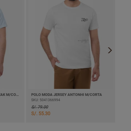
CAMISA POPELINA ESTAMP. YONTAK M/CORTA
POLO MODA JERSEY ANTONHI M/CORTA
CAMI
SKU: 5041366994
SKU:
S/. 79.00
S/. 
S/. 55.30
S/. 