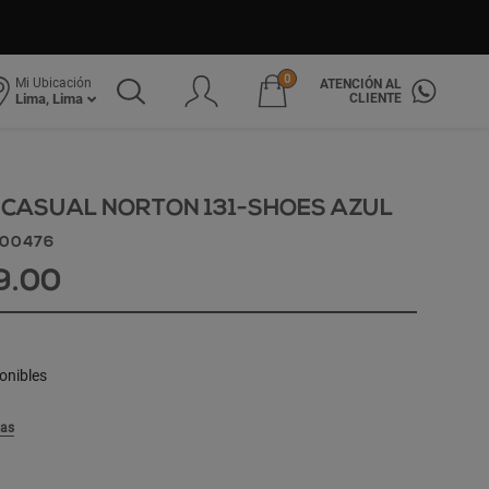
0
Mi Ubicación
ATENCIÓN AL
CLIENTE
Lima, Lima
 CASUAL NORTON 131-SHOES AZUL
500476
9.00
onibles
las