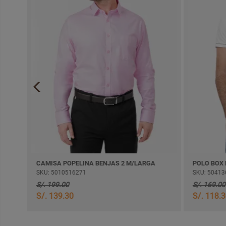
CASACA TAFETA ADVANCE GLOREDIO C/FORRO
CAMISA POPELINA BENJAS 2 M/LARGA
SKU: 5010516271
SKU: 50413
S/. 199.00
S/. 169.00
S/. 139.30
S/. 118.