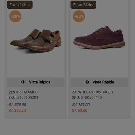
Envío 24Hrs
Envío 24Hrs
-20%
-60%
Vista Rápida
Vista Rápida
VESTIR TAYAMED
ZAPATILLAS 102-SHOES
SKU: 5100600204
SKU: 5100500440
S/. 329.00
S/. 159.00
S/. 263.20
S/. 63.60