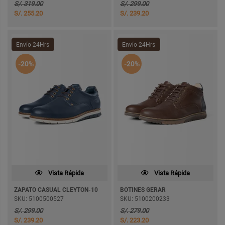
S/. 319.00
S/. 299.00
S/. 255.20
S/. 239.20
Envío 24Hrs
Envío 24Hrs
-20%
-20%
Vista Rápida
Vista Rápida
ZAPATO CASUAL CLEYTON-10
BOTINES GERAR
SKU: 5100500527
SKU: 5100200233
S/. 299.00
S/. 279.00
S/. 239.20
S/. 223.20