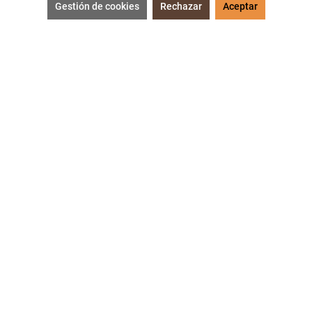
Gestión de cookies
Rechazar
Aceptar
¡Accede a
cupones
,
ofertas
y
noticias
exclusivas!
¡Podras tener un
descuento especial
por tu
cumpleaños
!
SUSCRIBIRME
Acepto las políticas de
protección de datos
.
SERVICIO AL CLIENTE
NUESTRAS POLÍTICAS