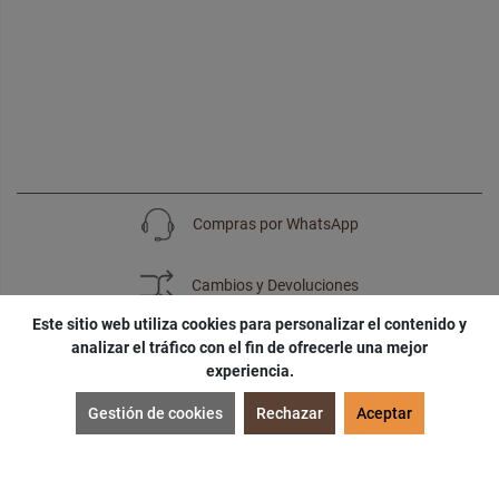
Compras por WhatsApp
Cambios y Devoluciones
Este sitio web utiliza cookies para personalizar el contenido y
analizar el tráfico con el fin de ofrecerle una mejor
experiencia.
SUSCRÍBETE
Gestión de cookies
Rechazar
Aceptar
¡Accede a
cupones
,
ofertas
y
noticias
exclusivas!
¡Podras tener un
descuento especial
por tu
cumpleaños
!