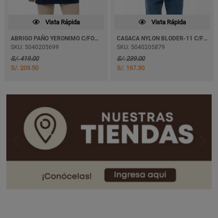
Vista Rápida
Vista Rápida
ABRIGO PAÑO YERONIMO C/FORRO
CASACA NYLON BLODER-11 C/FORRO
SKU: 5040205699
SKU: 5040205879
S/. 419.00
S/. 239.00
S/. 209.50
S/. 167.30