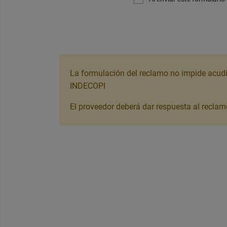
La formulación del reclamo no impide acudir 
INDECOPI
El proveedor deberá dar respuesta al reclam