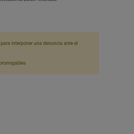
o para interponer una denuncia ante el
mprorrogables