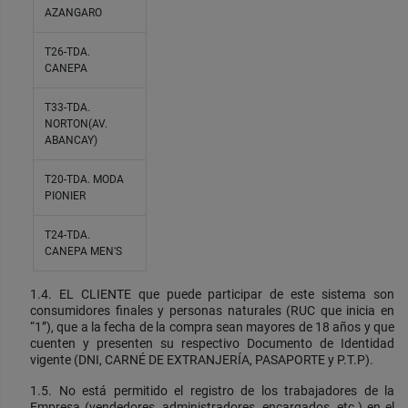
AZANGARO
T26-TDA.
CANEPA
T33-TDA.
NORTON(AV.
ABANCAY)
T20-TDA. MODA
PIONIER
T24-TDA.
CANEPA MEN'S
1.4. EL CLIENTE que puede participar de este sistema son
consumidores finales y personas naturales (RUC que inicia en
“1”), que a la fecha de la compra sean mayores de 18 años y que
cuenten y presenten su respectivo Documento de Identidad
vigente (DNI, CARNÉ DE EXTRANJERÍA, PASAPORTE y P.T.P).
1.5. No está permitido el registro de los trabajadores de la
Empresa (vendedores, administradores, encargados, etc.) en el