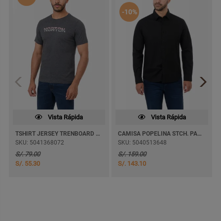
-10%
Vista Rápida
Vista Rápida
TSHIRT JERSEY TRENBOARD M/CORTA
CAMISA POPELINA STCH. PAULINO ML 3 M/LARGA
SKU: 5041368072
SKU: 5040513648
S/. 79.00
S/. 159.00
S/. 55.30
S/. 143.10