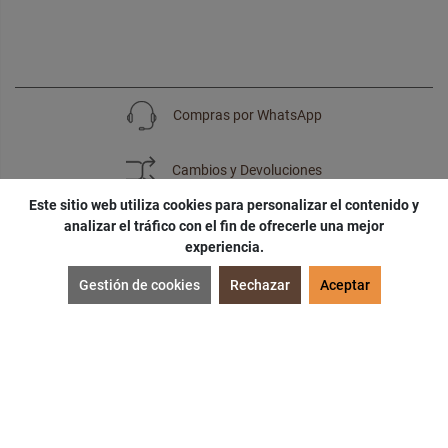
Compras por WhatsApp
Cambios y Devoluciones
Este sitio web utiliza cookies para personalizar el contenido y
analizar el tráfico con el fin de ofrecerle una mejor
experiencia.
SUSCRÍBETE
Gestión de cookies
Rechazar
Aceptar
¡Accede a
cupones
,
ofertas
y
noticias
exclusivas!
¡Podras tener un
descuento especial
por tu
cumpleaños
!