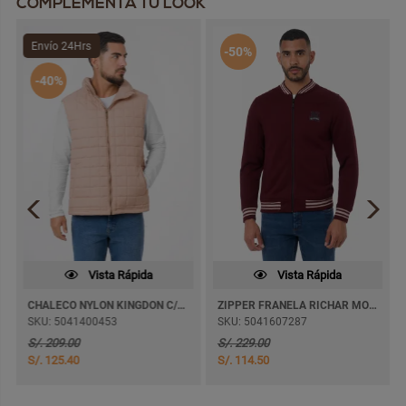
COMPLEMENTA TU LOOK
Envío 24Hrs
-50%
-40%
Vista Rápida
Vista Rápida
CHALECO NYLON KINGDON C/FORRO
ZIPPER FRANELA RICHAR MODA
SKU: 5041400453
SKU: 5041607287
S/. 209.00
S/. 229.00
S/. 125.40
S/. 114.50