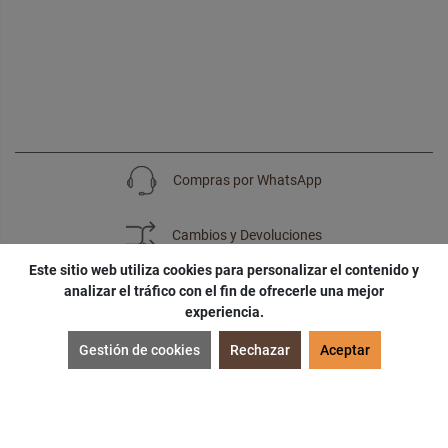
Compras por WhatsApp
Cambios y Devoluciones
Este sitio web utiliza cookies para personalizar el contenido y
analizar el tráfico con el fin de ofrecerle una mejor
experiencia.
SUSCRÍBETE
Gestión de cookies
Rechazar
Aceptar
¡Accede a
cupones
,
ofertas
y
noticias
exclusivas!
¡Podras tener un
descuento especial
por tu
cumpleaños
!