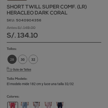
SHORT TWILL SUPER COMF. (LR)
HERACLEO DARK CORAL
SKU: 5040904356
Antes S/. 149.00
S/. 134.10
Tallas:
28
30
32
Guia de Tallas
Talla Modelo:
El modelo mide 182 cm y luce una talla 32/32
Colores: