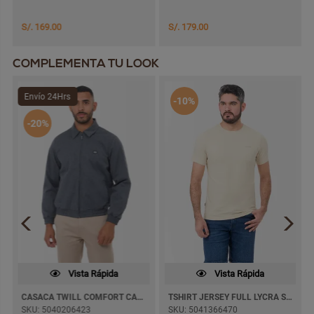
S/. 169.00
S/. 179.00
COMPLEMENTA TU LOOK
Envío 24Hrs
-10%
-20%
Vista Rápida
Vista Rápida
CASACA TWILL COMFORT CARLOS 01 C/FORRO
TSHIRT JERSEY FULL LYCRA SIMHON M/CORTA
SKU: 5040206423
SKU: 5041366470