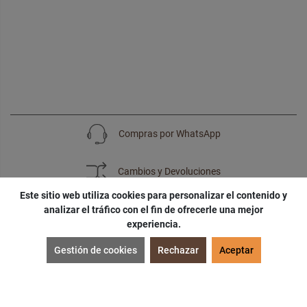
Compras por WhatsApp
Cambios y Devoluciones
Este sitio web utiliza cookies para personalizar el contenido y
analizar el tráfico con el fin de ofrecerle una mejor
experiencia.
SUSCRÍBETE
Gestión de cookies
Rechazar
Aceptar
¡Accede a
cupones
,
ofertas
y
noticias
exclusivas!
¡Podras tener un
descuento especial
por tu
cumpleaños
!