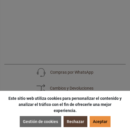
Compras por WhatsApp
Cambios y Devoluciones
Este sitio web utiliza cookies para personalizar el contenido y
analizar el tráfico con el fin de ofrecerle una mejor
experiencia.
SUSCRÍBETE
Gestión de cookies
Rechazar
Aceptar
¡Accede a
cupones
,
ofertas
y
noticias
exclusivas!