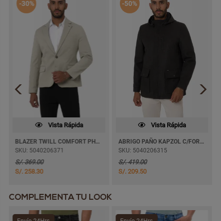
-30%
-50%
Vista Rápida
Vista Rápida
BLAZER TWILL COMFORT PHASCUAL C/FORRO
ABRIGO PAÑO KAPZOL C/FORRO
SKU: 5040206371
SKU: 5040206315
S/. 369.00
S/. 419.00
S/. 258.30
S/. 209.50
COMPLEMENTA TU LOOK
Envío 24Hrs
Envío 24Hrs