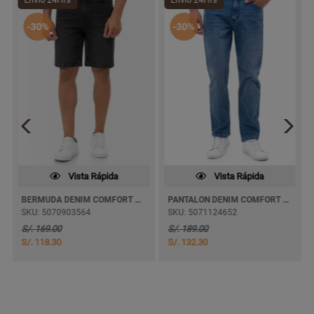
-30%
-30%
Vista Rápida
Vista Rápida
BERMUDA DENIM COMFORT THERSIM
PANTALON DENIM COMFORT BELTRAM SEMI PITILLO
SKU: 5070903564
SKU: 5071124652
S/. 169.00
S/. 189.00
S/. 118.30
S/. 132.30