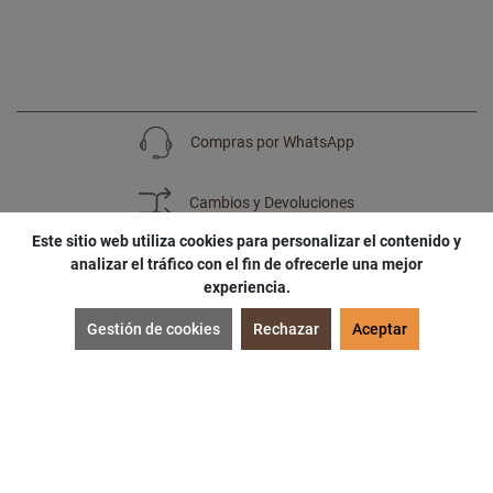
Compras por WhatsApp
Cambios y Devoluciones
Este sitio web utiliza cookies para personalizar el contenido y
analizar el tráfico con el fin de ofrecerle una mejor
experiencia.
SUSCRÍBETE
Gestión de cookies
Rechazar
Aceptar
¡Accede a
cupones
,
ofertas
y
noticias
exclusivas!
¡Podras tener un
descuento especial
por tu
cumpleaños
!