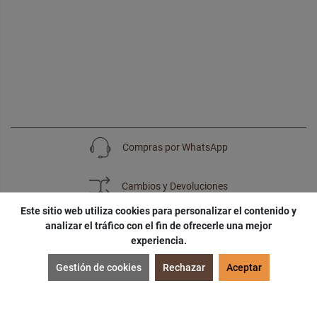
Compras por WhatsApp
Cambios y Devoluciones
Este sitio web utiliza cookies para personalizar el contenido y
analizar el tráfico con el fin de ofrecerle una mejor
experiencia.
SUSCRÍBETE
Gestión de cookies
Rechazar
Aceptar
¡Accede a
cupones
,
ofertas
y
noticias
exclusivas!
¡Podras tener un
descuento especial
por tu
cumpleaños
!