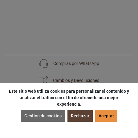
Compras por WhatsApp
Cambios y Devoluciones
Este sitio web utiliza cookies para personalizar el contenido y
analizar el tráfico con el fin de ofrecerle una mejor
experiencia.
SUSCRÍBETE
Gestión de cookies
Rechazar
Aceptar
¡Accede a
cupones
,
ofertas
y
noticias
exclusivas!
¡Podras tener un
descuento especial
por tu
cumpleaños
!