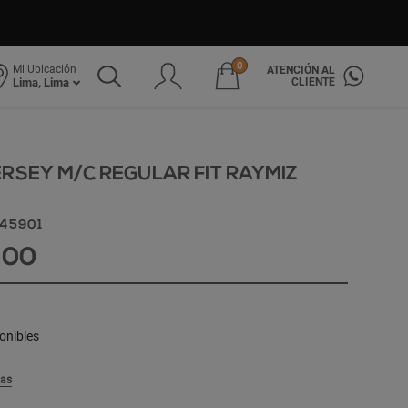
0
Mi Ubicación
ATENCIÓN AL
CLIENTE
Lima, Lima
RSEY M/C REGULAR FIT RAYMIZ
345901
.00
onibles
las