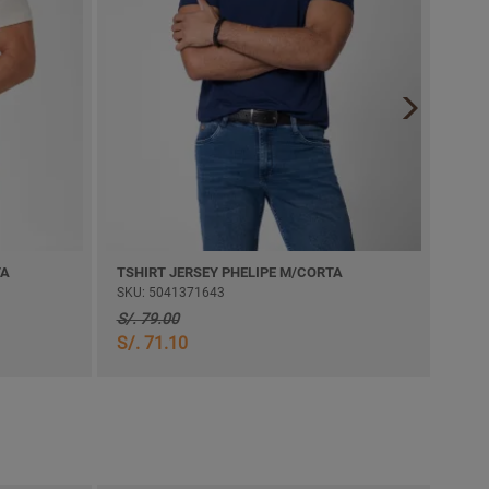
TA
TSHIRT JERSEY PHELIPE M/CORTA
POLO
SKU: 5041371643
SKU:
S/. 79.00
S/. 71.10
S/. 