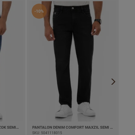
Envío
-10%
-50
PANTALON DENIM COMFORT RENZOK SEMI PITILLO
PANTALON DENIM COMFORT MAXZIL SEMI PITILLO
BERM
SKU: 5041118015
SKU: