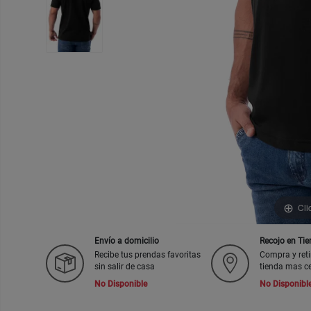
Cli
Envío a domicilio
Recojo en Ti
Recibe tus prendas favoritas
Compra y reti
sin salir de casa
tienda mas c
No Disponible
No Disponibl