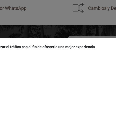
or WhatsApp
Cambios y De
zar el tráfico con el fin de ofrecerle una mejor experiencia.
sivas!
u
cumpleaños
!
Acepto las políticas de
pro
LÍTICAS
SERVICIO AL CLIENTE
es
Seguimiento de Pedidos
iciones
Política De Cookies