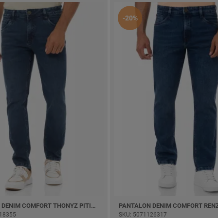
-20%
PANTALON DENIM COMFORT THONYZ PITILLO
18355
SKU: 5071126317