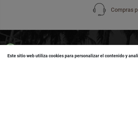
Compras p
Compras por WhatsApp
SUSCRÍBETE
950 751 755
Este sitio web utiliza cookies para personalizar el contenido y anali
¡Accede a
cupones
,
ofertas
y
noticias
exclu
¡Podras tener un
descuento especial
por t
MI CUENTA
NUESTRAS PO
Registrate
Términos Legal
Inicia Sesión
Términos y Cond