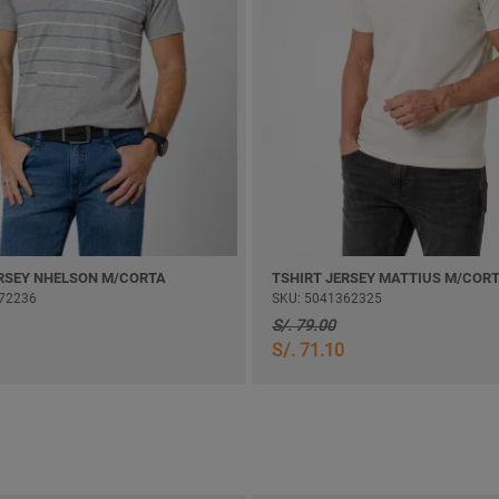
ERSEY NHELSON M/CORTA
TSHIRT JERSEY MATTIUS M/COR
72236
SKU: 5041362325
S/. 79.00
S/. 71.10