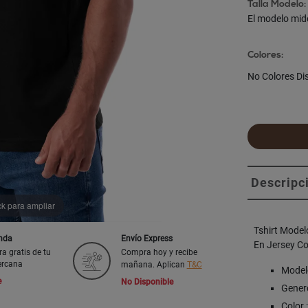
Talla Modelo:
El modelo mid
Colores:
No Colores Di
Descripc
ck para ampliar
Tshirt Mode
enda
Envío Express
En Jersey Co
ra gratis de tu
Compra hoy y recibe
ercana
mañana. Aplican
T&C
Model
e
No Disponible
Genero
Color 