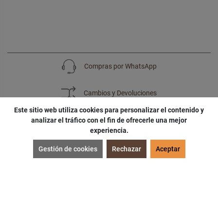
Compras por WhatsApp
Cambios y Devoluciones
Este sitio web utiliza cookies para personalizar el contenido y
analizar el tráfico con el fin de ofrecerle una mejor
experiencia.
SUSCRÍBETE
Gestión de cookies
Rechazar
Aceptar
¡Accede a
cupones
,
ofertas
y
noticias
exclusivas!
¡Podras tener un
descuento especial
por tu
cumpleaños
!