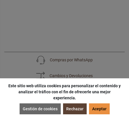
Compras por WhatsApp
Cambios y Devoluciones
Este sitio web utiliza cookies para personalizar el contenido y
analizar el tráfico con el fin de ofrecerle una mejor
experiencia.
SUSCRÍBETE
Gestión de cookies
Rechazar
Aceptar
¡Accede a
cupones
,
ofertas
y
noticias
exclusivas!
¡Podras tener un
descuento especial
por tu
cumpleaños
!