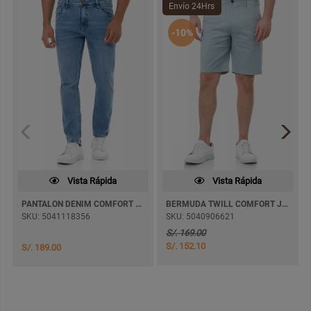
Envío 24Hrs
-10%
Vista Rápida
Vista Rápida
PANTALON DENIM COMFORT THONYZ PITILLO
BERMUDA TWILL COMFORT JARBYZ
SKU: 5041118356
SKU: 5040906621
S/. 169.00
S/. 152.10
S/. 189.00