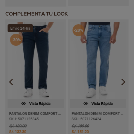
COMPLEMENTA TU LOOK
Envío 24Hrs
-20%
-30%
Vista Rápida
Vista Rápida
PANTALON DENIM COMFORT JAMKEY SEMI PITILLO
PANTALON DENIM COMFORT AVIMCE SEMI PITILLO
SKU: 5071125345
SKU: 5071126424
S/. 189.00
S/. 189.00
S/. 132.30
S/. 151.20