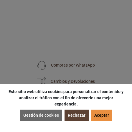
Compras por WhatsApp
Cambios y Devoluciones
Este sitio web utiliza cookies para personalizar el contenido y
analizar el tráfico con el fin de ofrecerle una mejor
experiencia.
SUSCRÍBETE
Gestión de cookies
Rechazar
Aceptar
¡Accede a
cupones
,
ofertas
y
noticias
exclusivas!
¡Podras tener un
descuento especial
por tu
cumpleaños
!