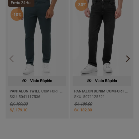
Envío 24Hrs
-30%
-10%
Vista Rápida
Vista Rápida
PANTALON TWILL COMFORT JAKOV PITILLO
PANTALON DENIM COMFORT ROTBELL SEMI PITILLO
SKU: 5041117536
SKU: 5071125521
S/. 199.00
S/. 189.00
S/. 179.10
S/. 132.30