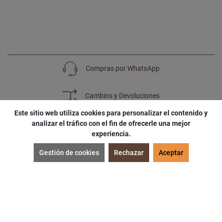
Compras por WhatsApp
Cambios y Devoluciones
Este sitio web utiliza cookies para personalizar el contenido y
analizar el tráfico con el fin de ofrecerle una mejor
experiencia.
SUSCRÍBETE
Gestión de cookies
Rechazar
Aceptar
¡Accede a
cupones
,
ofertas
y
noticias
exclusivas!
¡Podras tener un
descuento especial
por tu
cumpleaños
!