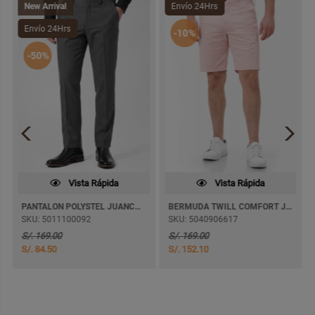
New Arrival
Envío 24Hrs
Envío 24Hrs
-10%
-50%
Vista Rápida
Vista Rápida
PANTALON POLYSTEL JUANCAZ SEMI PITILLO
BERMUDA TWILL COMFORT JARBYZ
SKU: 5011100092
SKU: 5040906617
S/. 169.00
S/. 169.00
S/. 84.50
S/. 152.10