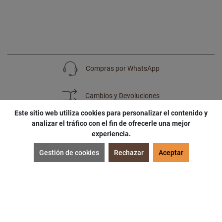
Compras por WhatsApp
Cambios y Devoluciones
Este sitio web utiliza cookies para personalizar el contenido y
analizar el tráfico con el fin de ofrecerle una mejor
experiencia.
SUSCRÍBETE
Gestión de cookies
Rechazar
Aceptar
¡Accede a
cupones
,
ofertas
y
noticias
exclusivas!
¡Podras tener un
descuento especial
por tu
cumpleaños
!