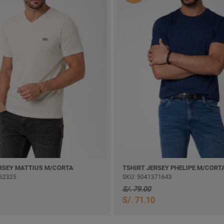
MATTIUS M/CORTA
TSHIRT JERSEY PHELIPE M/CORTA
SKU: 5041371643
S/. 79.00
S/. 71.10