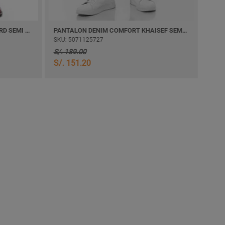
PANTALON TWILL COMFORT LIZARD SEMI PITILLO
PANTALON DENIM COMFORT KHAISEF SEMI PITILLO
SKU: 5071125727
SKU: 507112
S/. 189.00
S/. 189.00
S/. 151.20
S/. 151.2