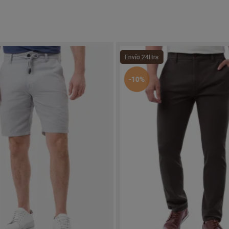
Envío 24Hrs
-10%