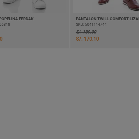
NA FERDAK
SKU: 5041114744
S/. 189.00
S/. 170.10