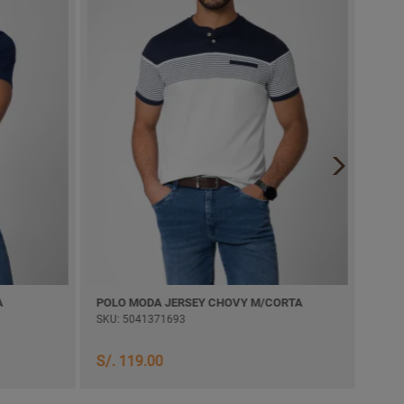
POLO MODA JERSEY CHOVY M/CORTA
POLO MODA
SKU: 5041371693
SKU: 504137
S/. 119.00
S/. 119.0