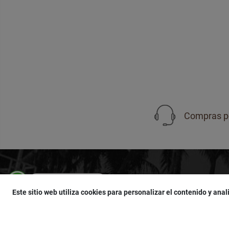
Compras p
Compras por WhatsApp
SUSCRÍBETE
950 751 755
Este sitio web utiliza cookies para personalizar el contenido y anali
¡Accede a
cupones
,
ofertas
y
noticias
exclu