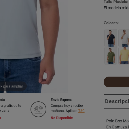
Talla Modelo:
El modelo mid
Colores:
ck para ampliar
enda
Envío Express
Descripc
ra gratis de tu
Compra hoy y recibe
ercana
mañana. Aplican
T&C
e
No Disponible
Polo Box Mo
En Gamuza Pi