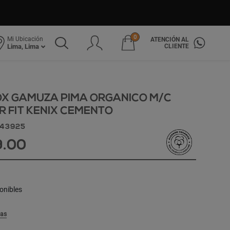
0
Mi Ubicación
ATENCIÓN AL
CLIENTE
Lima, Lima
OX GAMUZA PIMA ORGANICO M/C
 FIT KENIX CEMENTO
343925
9.00
onibles
las