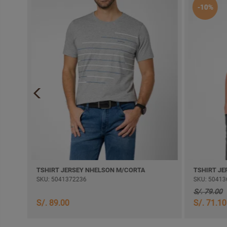
-10%
TSHIRT JERSEY NHELSON M/CORTA
TSHIRT JERSEY 
SKU: 5041372236
SKU: 5041362325
S/. 79.00
S/. 89.00
S/. 71.10