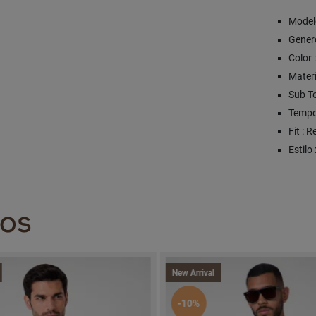
Modelo
Genero
Color
Mater
Sub T
Tempo
Fit : R
Estilo
DOS
New Arrival
-10%