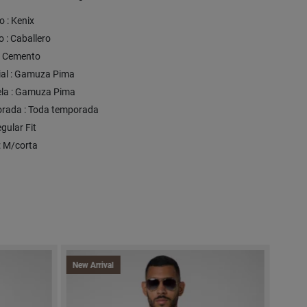
 : Kenix
 : Caballero
 : Cemento
ial : Gamuza Pima
ela : Gamuza Pima
rada : Toda temporada
egular Fit
 : M/corta
New Arrival
New Arrival