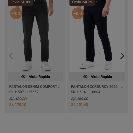
Envío 24Hrs
Envío 24Hrs
-10%
-40%
Vista Rápida
Vista Rápida
PANTALON DENIM COMFORT BLADIZ PITILLO
PANTALON CORDUROY 1062 - CORD RECTO
SKU: 5071126657
SKU: 5041116804
S/. 189.00
S/. 169.00
S/. 170.10
S/. 101.40