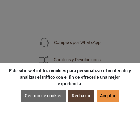
Compras por WhatsApp
Cambios y Devoluciones
Este sitio web utiliza cookies para personalizar el contenido y
analizar el tráfico con el fin de ofrecerle una mejor
experiencia.
SUSCRÍBETE
Gestión de cookies
Rechazar
Aceptar
¡Accede a
cupones
,
ofertas
y
noticias
exclusivas!
¡Podras tener un
descuento especial
por tu
cumpleaños
!