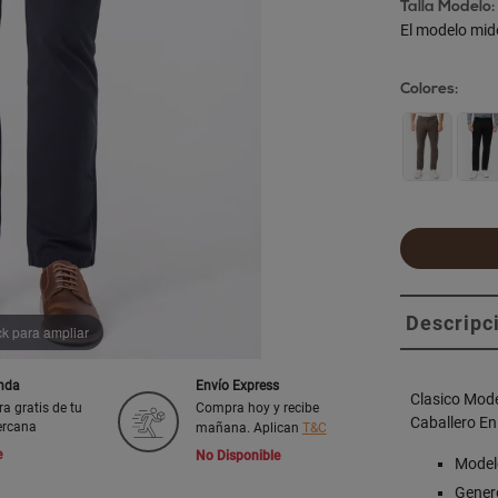
Talla Modelo:
El modelo mid
Colores:
Descripc
ck para ampliar
enda
Envío Express
Clasico Mod
ra gratis de tu
Compra hoy y recibe
Caballero En
ercana
mañana. Aplican
T&C
e
No Disponible
Model
Genero