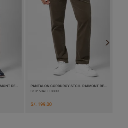
PANTALON CORDUROY STCH. RAIMONT RECTO
PANTALON CORDUROY STCH. RAIMONT RECTO
SKU: 5041118809
SKU:
S/. 199.00
S/. 