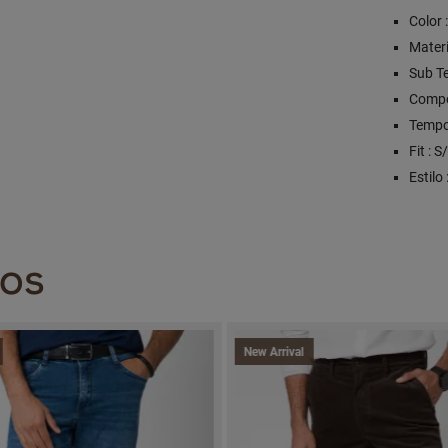
Color 
Materia
Sub Te
Compo
Tempo
Fit : 
Estilo
DOS
New Arrival