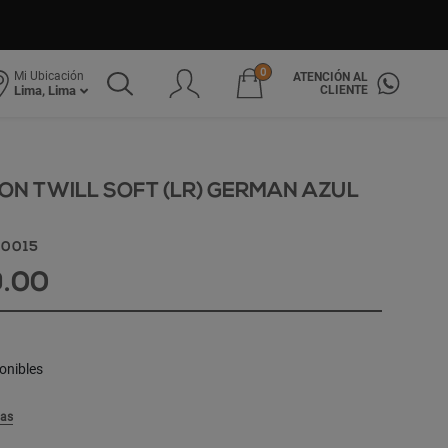
0
Mi Ubicación
ATENCIÓN AL
CLIENTE
Lima, Lima
N TWILL SOFT (LR) GERMAN AZUL
10015
9.00
onibles
las