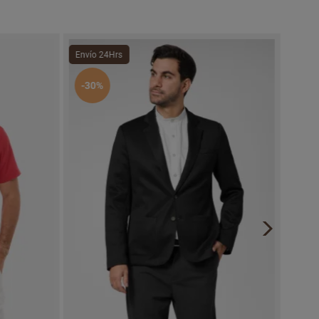
Envío 24Hrs
Envío
-30%
-10