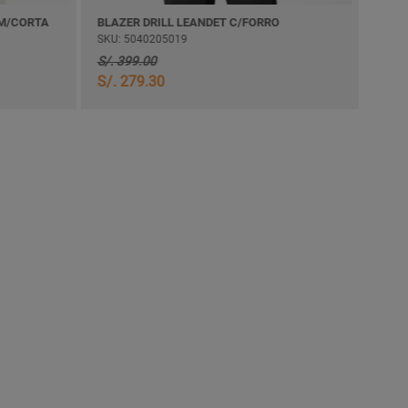
 M/CORTA
BLAZER DRILL LEANDET C/FORRO
CAMI
SKU: 5040205019
SKU:
S/. 399.00
S/. 
S/. 279.30
S/. 