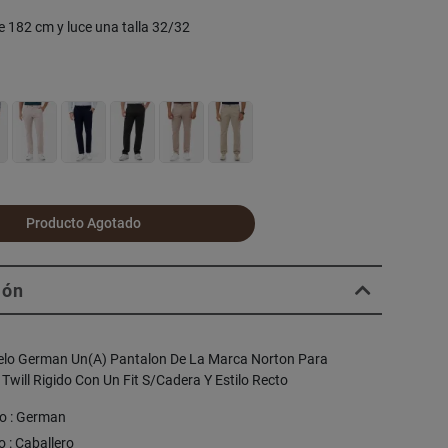
e 182 cm y luce una talla 32/32
Producto Agotado
ión
elo German Un(A) Pantalon De La Marca Norton Para
 Twill Rigido Con Un Fit S/Cadera Y Estilo Recto
o : German
 : Caballero