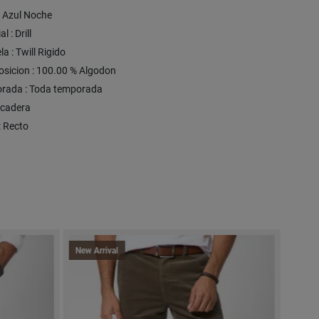
: Azul Noche
l : Drill
la : Twill Rigido
sicion : 100.00 % Algodon
rada : Toda temporada
S/cadera
 : Recto
New Arrival
New A