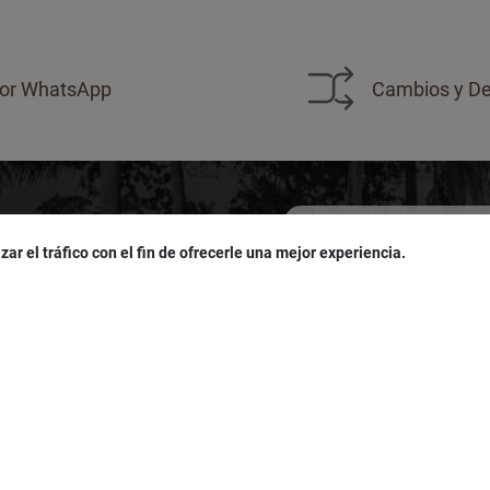
or WhatsApp
Cambios y De
zar el tráfico con el fin de ofrecerle una mejor experiencia.
sivas!
u
cumpleaños
!
Acepto las políticas de
pro
LÍTICAS
SERVICIO AL CLIENTE