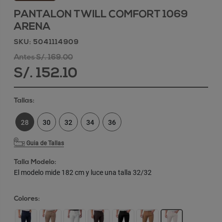
PANTALON TWILL COMFORT 1069
ARENA
SKU: 5041114909
Antes S/. 169.00
S/. 152.10
Tallas:
28
30
32
34
36
Guia de Tallas
Talla Modelo:
El modelo mide 182 cm y luce una talla 32/32
Colores: