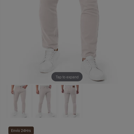
Tap to expand
Envío 24Hrs