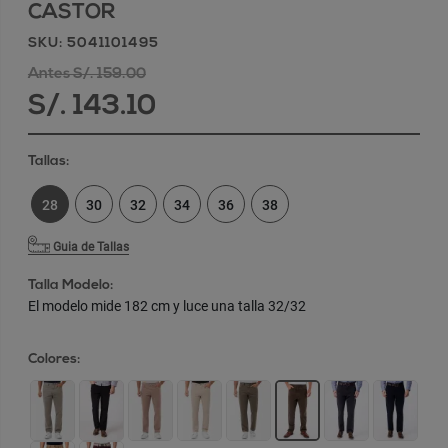
CASTOR
SKU: 5041101495
Antes S/. 159.00
S/. 143.10
Tallas:
28
30
32
34
36
38
Guia de Tallas
Talla Modelo:
El modelo mide 182 cm y luce una talla 32/32
Colores: