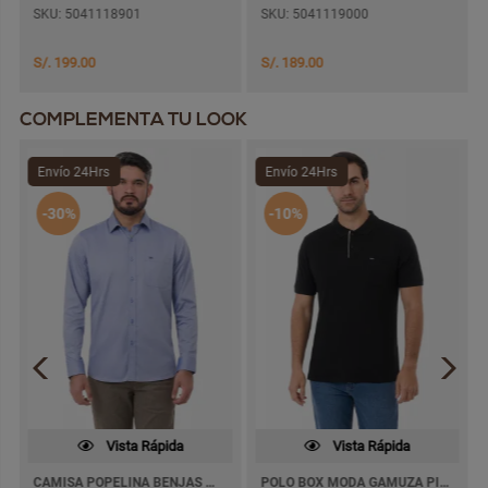
SKU: 5041118901
SKU: 5041119000
S/. 199.00
S/. 189.00
COMPLEMENTA TU LOOK
Envío 24Hrs
Envío 24Hrs
-30%
-10%
Vista Rápida
Vista Rápida
CAMISA POPELINA BENJAS M/LARGA
POLO BOX MODA GAMUZA PIMA KENIX M/CORTA