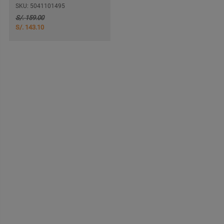
SKU: 5041101495
S/. 159.00
S/. 143.10