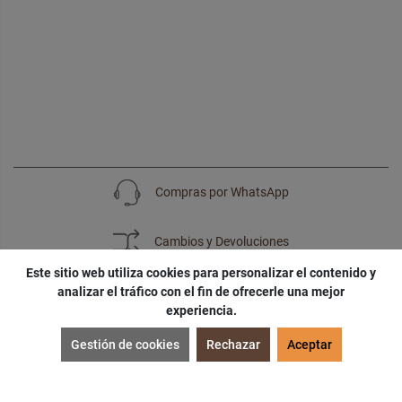
Compras por WhatsApp
Cambios y Devoluciones
Este sitio web utiliza cookies para personalizar el contenido y
analizar el tráfico con el fin de ofrecerle una mejor
experiencia.
SUSCRÍBETE
Gestión de cookies
Rechazar
Aceptar
¡Accede a
cupones
,
ofertas
y
noticias
exclusivas!
¡Podras tener un
descuento especial
por tu
cumpleaños
!