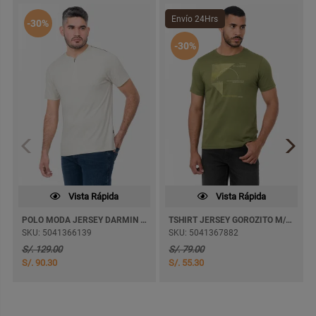
Envío 24Hrs
-30%
-30%
Vista Rápida
Vista Rápida
POLO MODA JERSEY DARMIN M/CORTA
TSHIRT JERSEY GOROZITO M/CORTA
SKU: 5041366139
SKU: 5041367882
S/. 129.00
S/. 79.00
S/. 90.30
S/. 55.30