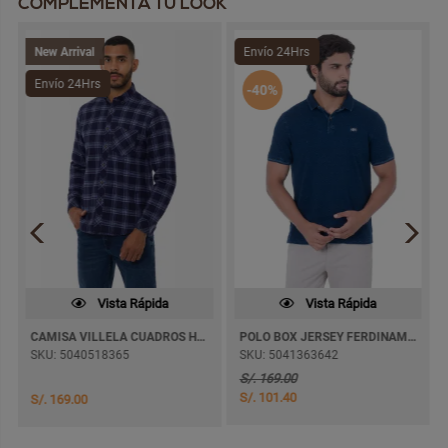
COMPLEMENTA TU LOOK
New Arrival
Envío 24Hrs
Envío 24Hrs
-40%
Vista Rápida
Vista Rápida
CAMISA VILLELA CUADROS HIZMAL M/LARGA
POLO BOX JERSEY FERDINAM M/CORTA
SKU: 5040518365
SKU: 5041363642
S/. 169.00
S/. 101.40
S/. 169.00