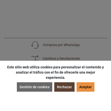
Compras por WhatsApp
Cambios y Devoluciones
Este sitio web utiliza cookies para personalizar el contenido y
analizar el tráfico con el fin de ofrecerle una mejor
experiencia.
SUSCRÍBETE
Gestión de cookies
Rechazar
Aceptar
¡Accede a
cupones
,
ofertas
y
noticias
exclusivas!
¡Podras tener un
descuento especial
por tu
cumpleaños
!