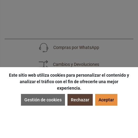
Compras por WhatsApp
Cambios y Devoluciones
Este sitio web utiliza cookies para personalizar el contenido y
analizar el tráfico con el fin de ofrecerle una mejor
experiencia.
SUSCRÍBETE
Gestión de cookies
Rechazar
Aceptar
¡Accede a
cupones
,
ofertas
y
noticias
exclusivas!
¡Podras tener un
descuento especial
por tu
cumpleaños
!