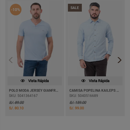
SALE
-10%
Vista Rápida
Vista Rápida
POLO MODA JERSEY GIANFRANCO M/CORTA
CAMISA POPELINA KAILEPS M/LARGA
SKU: 5041364167
SKU: 5040516689
S/. 89.00
S/. 159.00
S/. 80.10
S/. 99.00