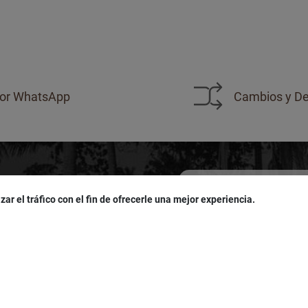
or WhatsApp
Cambios y De
zar el tráfico con el fin de ofrecerle una mejor experiencia.
sivas!
u
cumpleaños
!
Acepto las políticas de
pro