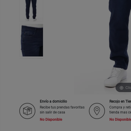
Cli
Envío a domicilio
Recojo en Ti
Recibe tus prendas favoritas
Compra y reti
sin salir de casa
tienda mas c
No Disponible
No Disponibl