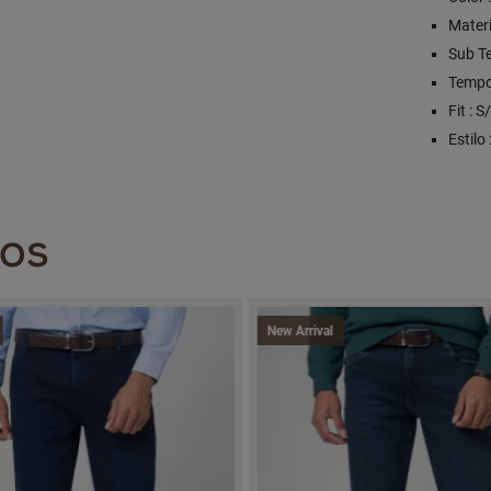
Materi
Sub T
Tempo
Fit : 
Estilo 
DOS
New Arrival