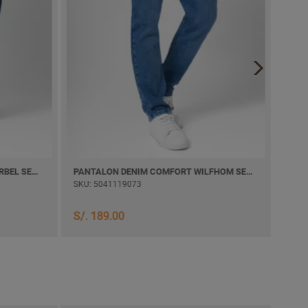
PANTALON DENIM COMFORT KHURBEL SEMI PITILLO
PANTALON DENIM COMFORT WILFHOM SEMI PITILLO
PANT
SKU: 5041119073
SKU:
S/. 
S/. 189.00
S/. 