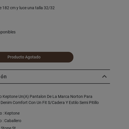
e 182 cm y luce una talla 32/32
sponibles
Producto Agotado
ión
 Keptone Un(A) Pantalon De La Marca Norton Para
 Denim Comfort Con Un Fit S/Cadera Y Estilo Semi Pitillo
o : Keptone
 : Caballero
: Stone St.