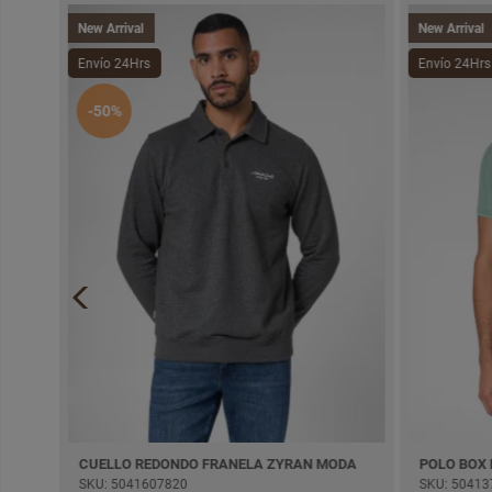
New Arrival
New Arrival
Envío 24Hrs
Envío 24Hrs
-50%
CUELLO REDONDO FRANELA ZYRAN MODA
POLO BOX
SKU: 5041607820
SKU: 50413