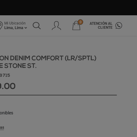
0
Mi Ubicación
ATENCIÓN AL
CLIENTE
Lima, Lima
ON DENIM COMFORT (LR/SPTL)
 STONE ST.
18715
9.00
onibles
las