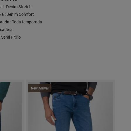
al : Denim Stretch
ela : Denim Comfort
rada : Toda temporada
S/cadera
: Semi Pitillo
New Arrival
New A
Expre
-50