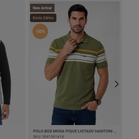
New Arrival
Envío
Envío 24Hrs
-30
-50%
POLO BOX MODA PIQUE LISTADO HANTONI M/CORTA
POLO
SKU: 5041361418
SKU: