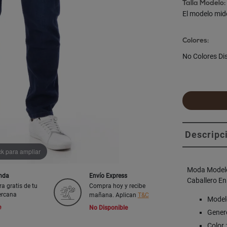
Talla Modelo:
El modelo mid
Colores:
No Colores Di
Descripc
ck para ampliar
Moda Modelo
enda
Envío Express
Caballero En
ra gratis de tu
Compra hoy y recibe
ercana
mañana. Aplican
T&C
Model
e
No Disponible
Genero
Color 