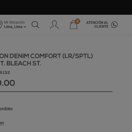
0
Mi Ubicación
ATENCIÓN AL
CLIENTE
Lima, Lima
ON DENIM COMFORT (LR/SPTL)
T. BLEACH ST.
18132
9.00
onibles
las