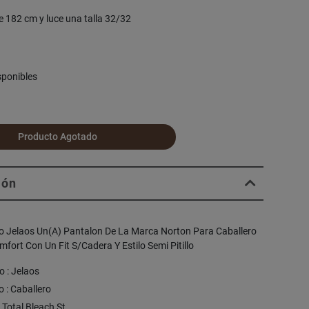
e 182 cm y luce una talla 32/32
sponibles
Producto Agotado
ión
 Jelaos Un(A) Pantalon De La Marca Norton Para Caballero
fort Con Un Fit S/Cadera Y Estilo Semi Pitillo
 : Jelaos
 : Caballero
: Total Bleach St.