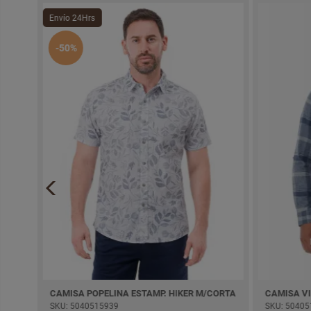
Envío 24Hrs
-50%
POLO BOX MODA GAMUZA PIMA KENIX M/CORTA
CAMISA POPELINA ESTAMP. HIKER M/CORTA
SKU: 5040515939
SKU: 50405