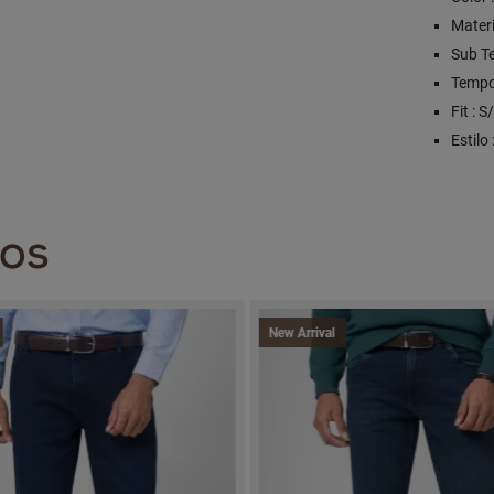
Materi
Sub T
Tempo
Fit : 
Estilo 
DOS
New Arrival