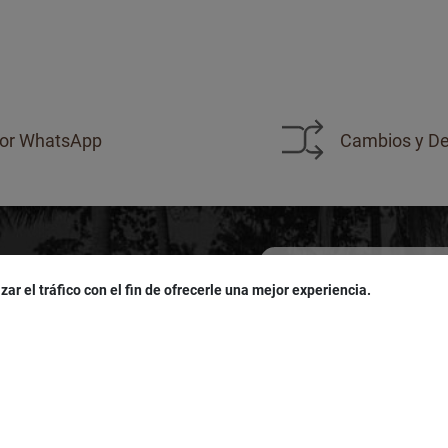
or WhatsApp
Cambios y De
zar el tráfico con el fin de ofrecerle una mejor experiencia.
sivas!
u
cumpleaños
!
Acepto las políticas de
pro