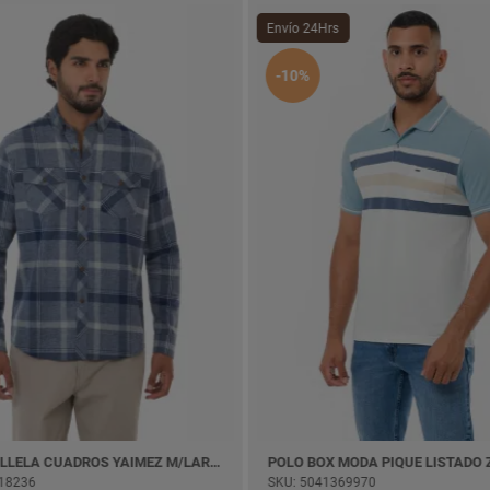
Envío 24Hrs
-10%
CAMISA VILLELA CUADROS YAIMEZ M/LARGA
18236
SKU: 5041369970