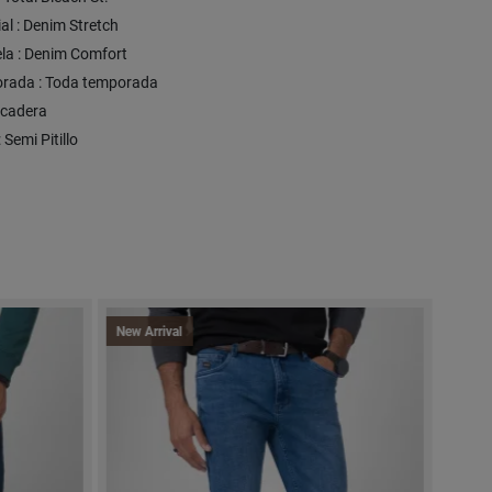
al : Denim Stretch
ela : Denim Comfort
rada : Toda temporada
S/cadera
: Semi Pitillo
New Arrival
New A
Expre
-50