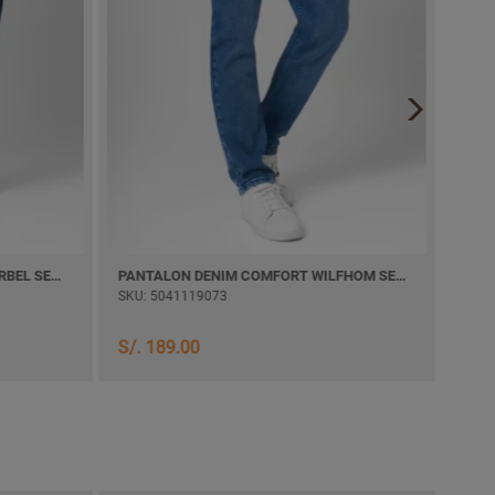
PANTALON DENIM COMFORT KHURBEL SEMI PITILLO
PANTALON DENIM COMFORT WILFHOM SEMI PITILLO
PANT
SKU: 5041119073
SKU:
S/. 
S/. 189.00
S/. 