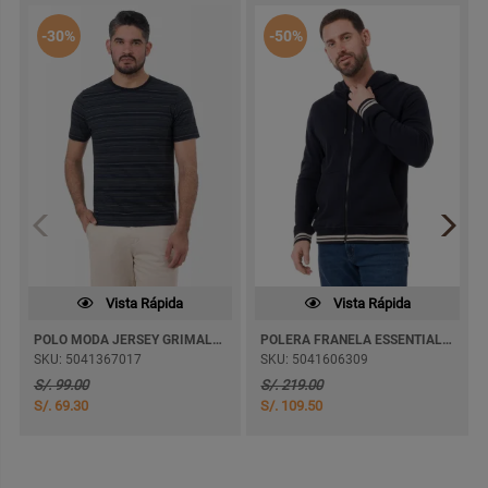
-30%
-50%
Vista Rápida
Vista Rápida
POLO MODA JERSEY GRIMALDO M/CORTA
POLERA FRANELA ESSENTIALS 3 ABIERTA
SKU: 5041367017
SKU: 5041606309
S/. 99.00
S/. 219.00
S/. 69.30
S/. 109.50