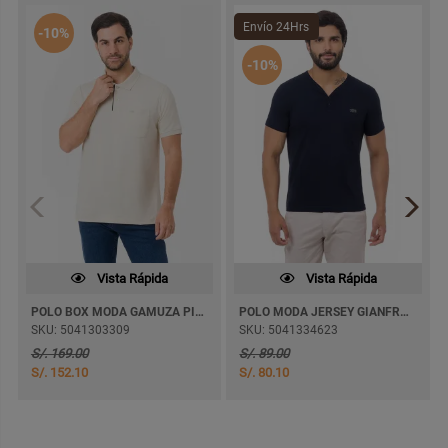
Envío 24Hrs
-10%
-10%
Vista Rápida
Vista Rápida
POLO BOX MODA GAMUZA PIMA KENIX M/CORTA
POLO MODA JERSEY GIANFRANCO M/CORTA
SKU: 5041303309
SKU: 5041334623
S/. 169.00
S/. 89.00
S/. 152.10
S/. 80.10