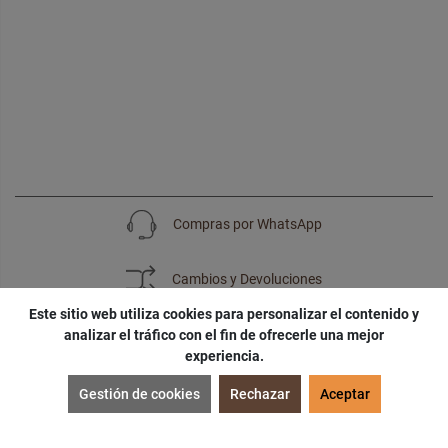
Compras por WhatsApp
Cambios y Devoluciones
Este sitio web utiliza cookies para personalizar el contenido y
analizar el tráfico con el fin de ofrecerle una mejor
experiencia.
SUSCRÍBETE
Gestión de cookies
Rechazar
Aceptar
¡Accede a
cupones
,
ofertas
y
noticias
exclusivas!
¡Podras tener un
descuento especial
por tu
cumpleaños
!