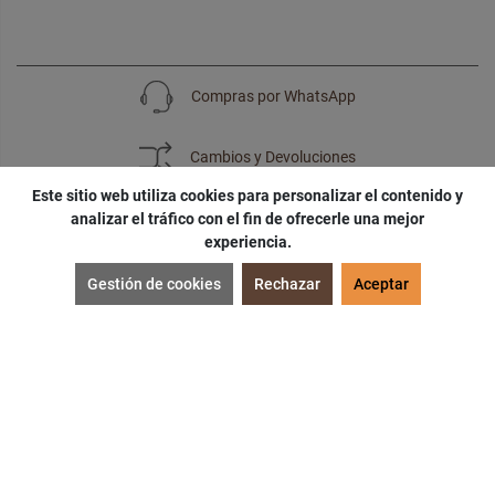
Compras por WhatsApp
Cambios y Devoluciones
Este sitio web utiliza cookies para personalizar el contenido y
analizar el tráfico con el fin de ofrecerle una mejor
experiencia.
SUSCRÍBETE
Gestión de cookies
Rechazar
Aceptar
¡Accede a
cupones
,
ofertas
y
noticias
exclusivas!
¡Podras tener un
descuento especial
por tu
cumpleaños
!