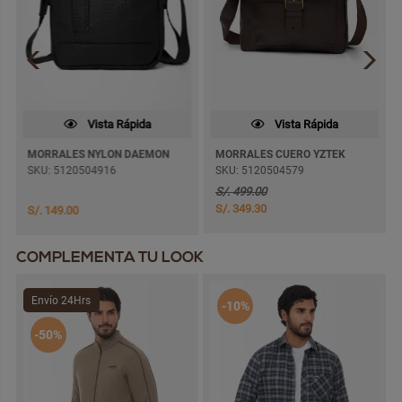
Vista Rápida
Vista Rápida
MORRALES NYLON DAEMON
MORRALES CUERO YZTEK
SKU: 5120504916
SKU: 5120504579
S/. 499.00
S/. 349.30
S/. 149.00
COMPLEMENTA TU LOOK
Envío 24Hrs
-10%
-50%