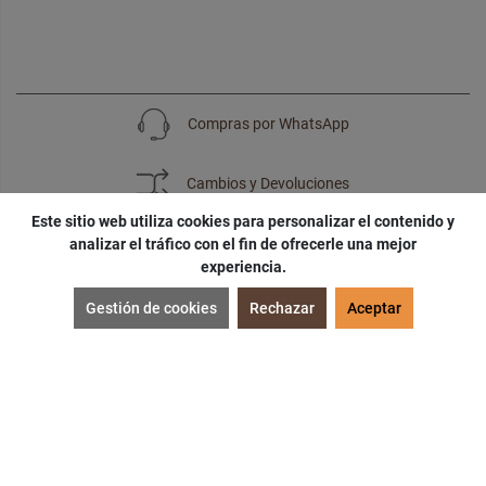
Compras por WhatsApp
Cambios y Devoluciones
Este sitio web utiliza cookies para personalizar el contenido y
analizar el tráfico con el fin de ofrecerle una mejor
experiencia.
SUSCRÍBETE
Gestión de cookies
Rechazar
Aceptar
¡Accede a
cupones
,
ofertas
y
noticias
exclusivas!
¡Podras tener un
descuento especial
por tu
cumpleaños
!