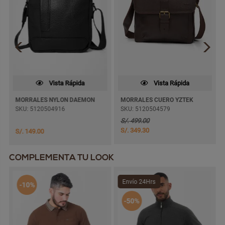
Vista Rápida
Vista Rápida
MORRALES NYLON DAEMON
MORRALES CUERO YZTEK
SKU: 5120504916
SKU: 5120504579
S/. 499.00
S/. 349.30
S/. 149.00
COMPLEMENTA TU LOOK
Envío 24Hrs
-10%
-50%