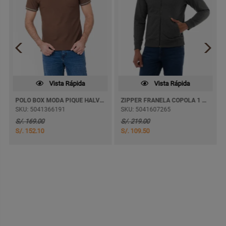
Vista Rápida
Vista Rápida
POLO BOX MODA PIQUE HALVARO M/CORTA
ZIPPER FRANELA COPOLA 1 BASICO
SKU: 5041366191
SKU: 5041607265
S/. 169.00
S/. 219.00
S/. 152.10
S/. 109.50