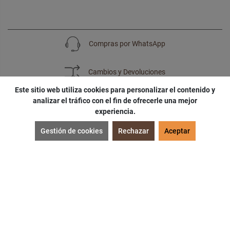
Compras por WhatsApp
Cambios y Devoluciones
Este sitio web utiliza cookies para personalizar el contenido y
analizar el tráfico con el fin de ofrecerle una mejor
experiencia.
SUSCRÍBETE
Gestión de cookies
Rechazar
Aceptar
¡Accede a
cupones
,
ofertas
y
noticias
exclusivas!
¡Podras tener un
descuento especial
por tu
cumpleaños
!