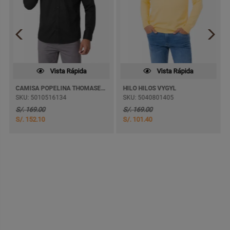
Vista Rápida
Vista Rápida
CAMISA POPELINA THOMASEL M/LARGA
HILO HILOS VYGYL
SKU: 5010516134
SKU: 5040801405
S/. 169.00
S/. 169.00
S/. 152.10
S/. 101.40