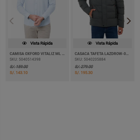
Vista Rápida
Vista Rápida
CAMISA OXFORD VITALIZ ML M/LARGA
CASACA TAFETA LAZDROW-006 C/FORRO
SKU: 5040514398
SKU: 5040205884
S/. 159.00
S/. 279.00
S/. 143.10
S/. 195.30