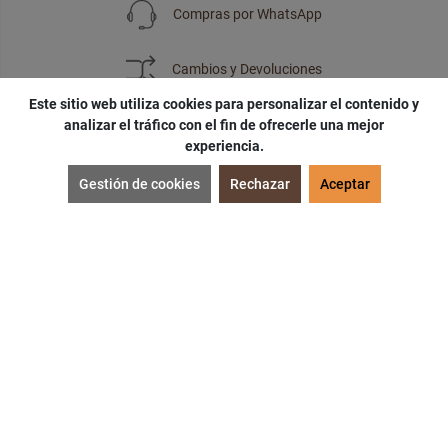
Compras por WhatsApp
Cambios y Devoluciones
Este sitio web utiliza cookies para personalizar el contenido y
analizar el tráfico con el fin de ofrecerle una mejor
experiencia.
SUSCRÍBETE
Gestión de cookies
Rechazar
Aceptar
¡Accede a
cupones
,
ofertas
y
noticias
exclusivas!
¡Podras tener un
descuento especial
por tu
cumpleaños
!
SUSCRIBIRME