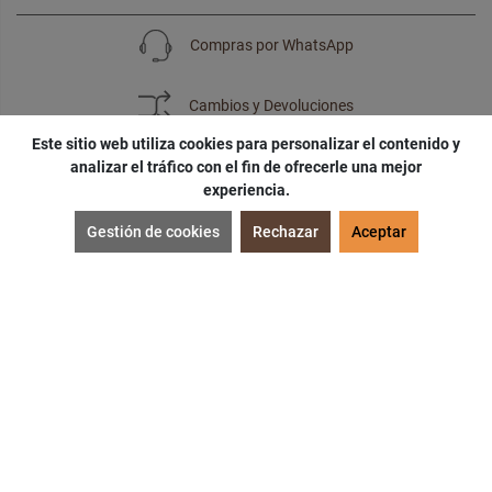
Compras por WhatsApp
Cambios y Devoluciones
Este sitio web utiliza cookies para personalizar el contenido y
analizar el tráfico con el fin de ofrecerle una mejor
experiencia.
SUSCRÍBETE
Gestión de cookies
Rechazar
Aceptar
¡Accede a
cupones
,
ofertas
y
noticias
exclusivas!
¡Podras tener un
descuento especial
por tu
cumpleaños
!