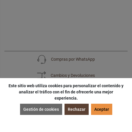
Compras por WhatsApp
Cambios y Devoluciones
Este sitio web utiliza cookies para personalizar el contenido y
analizar el tráfico con el fin de ofrecerle una mejor
experiencia.
SUSCRÍBETE
Gestión de cookies
Rechazar
Aceptar
¡Accede a
cupones
,
ofertas
y
noticias
exclusivas!
¡Podras tener un
descuento especial
por tu
cumpleaños
!