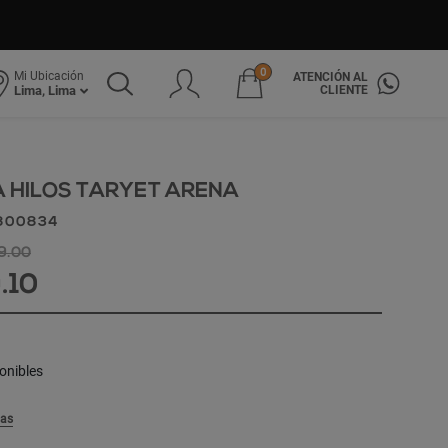
0
Mi Ubicación
ATENCIÓN AL
CLIENTE
Lima, Lima
 HILOS TARYET ARENA
0800834
99.00
9.10
onibles
las