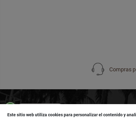
Compras p
Compras por WhatsApp
SUSCRÍBETE
950 751 755
Este sitio web utiliza cookies para personalizar el contenido y anali
¡Accede a
cupones
,
ofertas
y
noticias
exclu