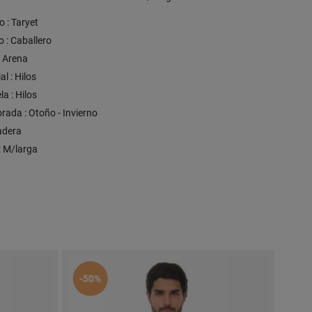
 : Taryet
 : Caballero
: Arena
al : Hilos
la : Hilos
ada : Otoño - Invierno
Cadera
 : M/larga
Expre
-50%
-10