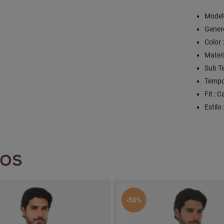
Modelo
Genero
Color 
Materi
Sub Te
Tempor
Fit : 
Estilo
DOS
-50%