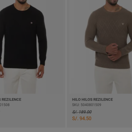
S REZILENCE
HILO HILOS REZILENCE
01508
SKU: 5040801509
S/. 189.00
S/. 94.50