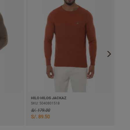
HILO HILOS JACKAZ
CHOM
SKU: 5040801518
SKU:
S/. 179.00
S/. 
S/. 89.50
S/. 