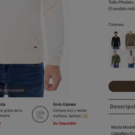
Talla Modelo:
El modelo mid
Colores:
ck para ampliar
enda
Envío Express
Descripc
ra gratis de tu
Compra hoy y recibe
ercana
mañana. Aplican
T&C
e
No Disponible
Moda Modelo
Caballero En