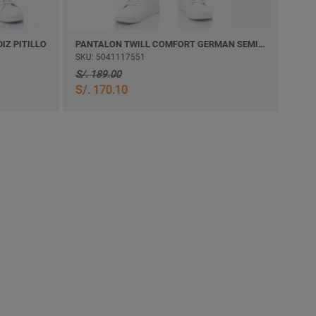
Z PITILLO
PANTALON TWILL COMFORT GERMAN SEMI PITILLO
SKU: 5041117551
SKU:
S/. 189.00
S/. 
S/. 170.10
S/. 