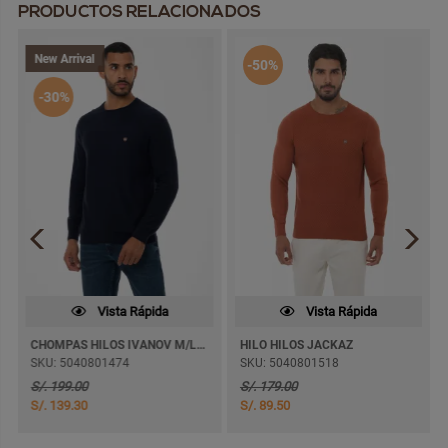
PRODUCTOS RELACIONADOS
New Arrival
-50%
-30%
Vista Rápida
Vista Rápida
CHOMPAS HILOS IVANOV M/LARGA
HILO HILOS JACKAZ
SKU: 5040801474
SKU: 5040801518
S/. 199.00
S/. 179.00
S/. 139.30
S/. 89.50