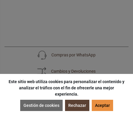
Compras por WhatsApp
Cambios y Devoluciones
Este sitio web utiliza cookies para personalizar el contenido y
analizar el tráfico con el fin de ofrecerle una mejor
experiencia.
SUSCRÍBETE
Gestión de cookies
Rechazar
Aceptar
¡Accede a
cupones
,
ofertas
y
noticias
exclusivas!
¡Podras tener un
descuento especial
por tu
cumpleaños
!