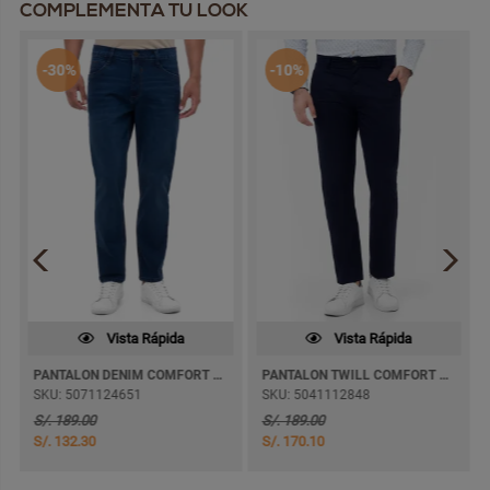
COMPLEMENTA TU LOOK
-30%
-10%
Vista Rápida
Vista Rápida
PANTALON DENIM COMFORT BELTRAM SEMI PITILLO
PANTALON TWILL COMFORT GERMAN SEMI PITILLO
SKU: 5071124651
SKU: 5041112848
S/. 189.00
S/. 189.00
S/. 132.30
S/. 170.10