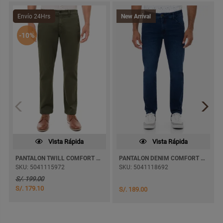
Envío 24Hrs
New Arrival
-10%
Vista Rápida
Vista Rápida
PANTALON TWILL COMFORT MATEOZ RECTO
PANTALON DENIM COMFORT NEXZAR PITILLO
SKU: 5041115972
SKU: 5041118692
S/. 199.00
S/. 179.10
S/. 189.00