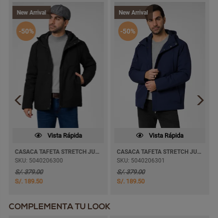
New Arrival
New Arrival
-50%
-50%
Vista Rápida
Vista Rápida
CASACA TAFETA STRETCH JUBILLO C/FORRO
CASACA TAFETA STRETCH JUBILLO C/FORRO
SKU: 5040206300
SKU: 5040206301
S/. 379.00
S/. 379.00
S/. 189.50
S/. 189.50
COMPLEMENTA TU LOOK