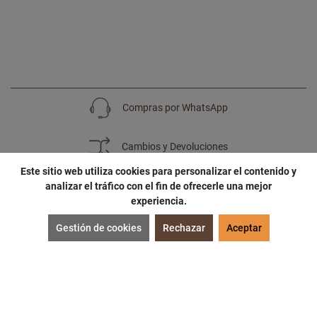
Compras por WhatsApp
Cambios y Devoluciones
Este sitio web utiliza cookies para personalizar el contenido y
analizar el tráfico con el fin de ofrecerle una mejor
experiencia.
SUSCRÍBETE
Gestión de cookies
Rechazar
Aceptar
¡Accede a
cupones
,
ofertas
y
noticias
exclusivas!
¡Podras tener un
descuento especial
por tu
cumpleaños
!