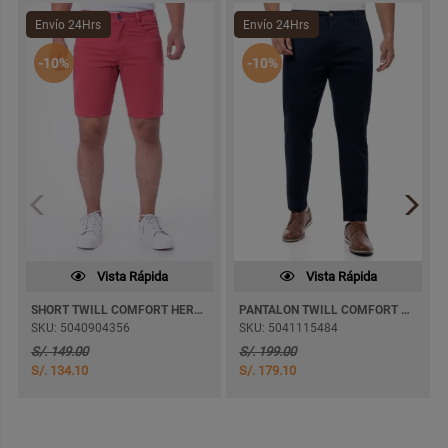
Envío 24Hrs
Envío 24Hrs
-10%
-10%
Vista Rápida
Vista Rápida
SHORT TWILL COMFORT HERACLEO
PANTALON TWILL COMFORT JAKOV PITILLO
SKU: 5040904356
SKU: 5041115484
S/. 149.00
S/. 199.00
S/. 134.10
S/. 179.10