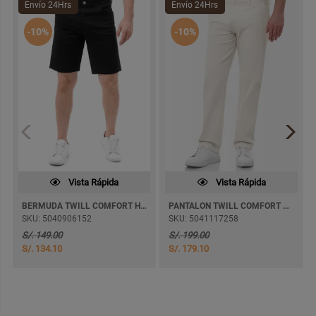
Envío 24Hrs
Envío 24Hrs
-10%
-10%
Vista Rápida
Vista Rápida
BERMUDA TWILL COMFORT HERACLEO
PANTALON TWILL COMFORT MATEOZ RECTO
SKU: 5040906152
SKU: 5041117258
S/. 149.00
S/. 199.00
S/. 134.10
S/. 179.10