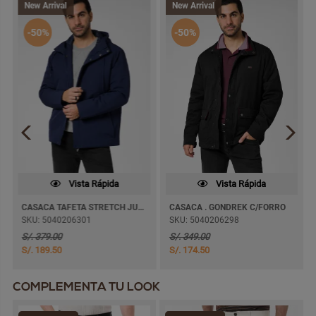
New Arrival
New Arrival
-50%
-50%
Vista Rápida
Vista Rápida
CASACA TAFETA STRETCH JUBILLO C/FORRO
CASACA . GONDREK C/FORRO
SKU: 5040206301
SKU: 5040206298
S/. 379.00
S/. 349.00
S/. 189.50
S/. 174.50
COMPLEMENTA TU LOOK