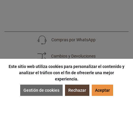
Compras por WhatsApp
Cambios y Devoluciones
Este sitio web utiliza cookies para personalizar el contenido y
analizar el tráfico con el fin de ofrecerle una mejor
experiencia.
SUSCRÍBETE
Gestión de cookies
Rechazar
Aceptar
¡Accede a
cupones
,
ofertas
y
noticias
exclusivas!
¡Podras tener un
descuento especial
por tu
cumpleaños
!