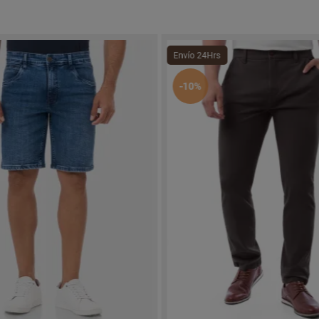
Envío 24Hrs
-10%