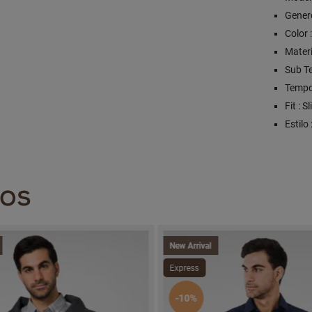
Genero
Color 
Materi
Sub Te
Tempo
Fit : S
Estilo
DOS
New Arrival
Express
-10%