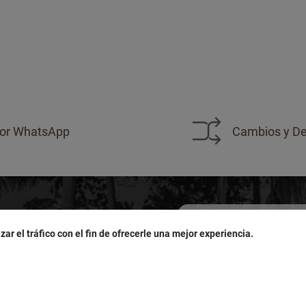
or WhatsApp
Cambios y De
zar el tráfico con el fin de ofrecerle una mejor experiencia.
sivas!
u
cumpleaños
!