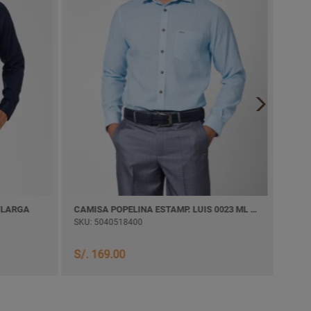
/LARGA
CAMISA POPELINA ESTAMP. LUIS 0023 ML M/LARGA
CAMI
SKU: 5040518400
SKU:
S/. 169.00
S/. 