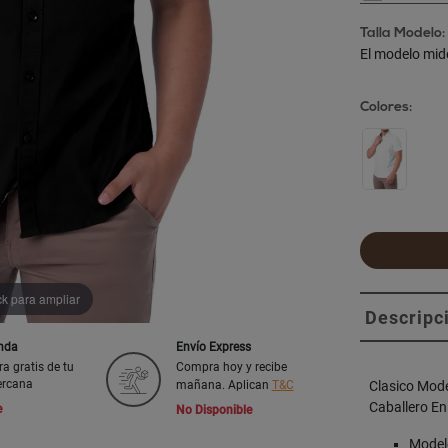
Talla Modelo:
El modelo mid
Colores:
ck para ampliar
Descripc
enda
Envío Express
ra gratis de tu
Compra hoy y recibe
ercana
mañana. Aplican
T&C
Clasico Mod
Caballero En
e
No Disponible
Modelo