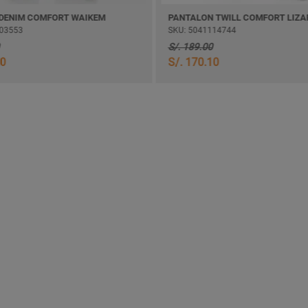
DENIM COMFORT WAIKEM
03553
SKU: 5041114744
S/. 189.00
30
S/. 170.10