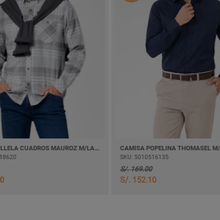
CAMISA VILLELA CUADROS MAUROZ M/LARGA
CAMISA POPELINA THOMASEL M
18620
SKU: 5010516135
S/. 169.00
00
S/. 152.10