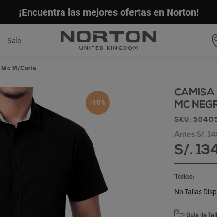
¡Encuentra las mejores ofertas en Norton!
Sale
1 Mc M/Corta
CAMISA 
-10%
MC NEG
SKU: 5040
Antes S/. 1
S/. 13
Tallas:
No Tallas Disp
Guia de Tal