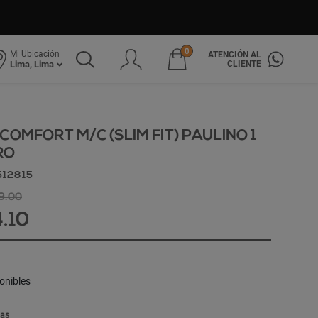
0
Mi Ubicación
ATENCIÓN AL
CLIENTE
Lima, Lima
COMFORT M/C (SLIM FIT) PAULINO 1
RO
512815
49.00
4.10
onibles
las