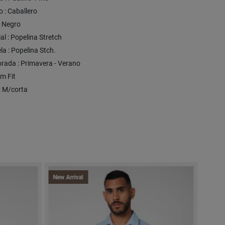
 : Caballero
: Negro
al : Popelina Stretch
la : Popelina Stch.
rada : Primavera - Verano
lim Fit
 : M/corta
New Arrival
New A