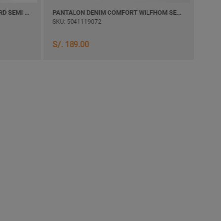
PANTALON TWILL COMFORT LIZARD SEMI PITILLO
PANTALON DENIM COMFORT WILFHOM SEMI PITILLO
PANT
SKU: 5041119072
SKU:
S/. 
S/. 189.00
S/. 