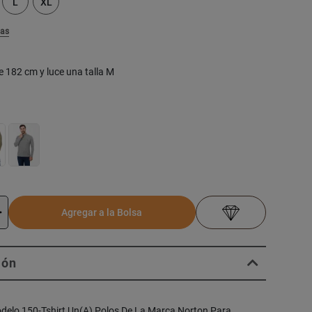
L
XL
las
e 182 cm y luce una talla M
Agregar a la Bolsa
ión
delo 150-Tshirt Un(A) Polos De La Marca Norton Para