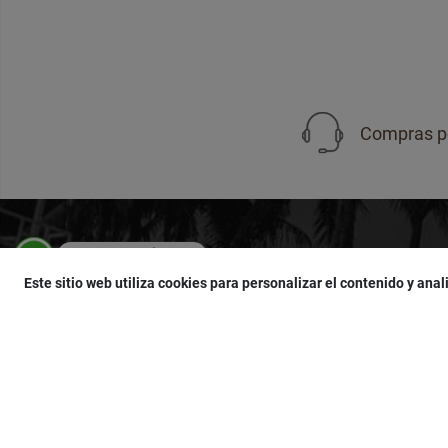
Compras p
Compras por WhatsApp
950 751 755
SUSCRÍBETE
Este sitio web utiliza cookies para personalizar el contenido y anali
¡Accede a
cupones
,
ofertas
y
noticias
exclu
¡Podras tener un
descuento especial
por t