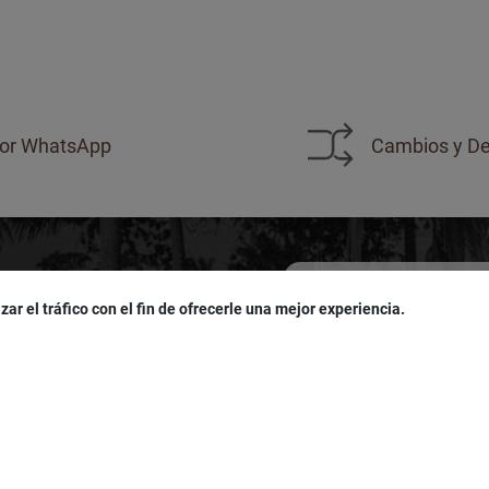
or WhatsApp
Cambios y De
zar el tráfico con el fin de ofrecerle una mejor experiencia.
sivas!
u
cumpleaños
!
Acepto las políticas de
pro