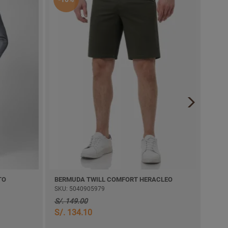
TO
BERMUDA TWILL COMFORT HERACLEO
CARG
SKU: 5040905979
SKU:
S/. 149.00
S/. 
S/. 134.10
S/. 