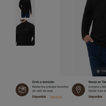
Cli
Envío a domicilio
Recojo en Ti
Recibe tus prendas favoritas
Compra y reti
sin salir de casa
tienda mas c
Disponible
Ver stock
Disponible