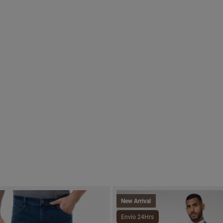
New Arrival
Envío 24Hrs