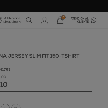
0
Mi Ubicación
ATENCIÓN AL
CLIENTE
Lima, Lima
A JERSEY SLIM FIT 150-TSHIRT
341763
9.00
.10