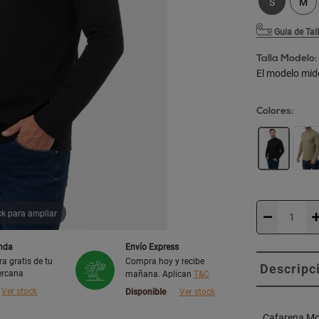
S
M
Guia de Tal
Talla Modelo:
El modelo mid
Colores:
ck para ampliar
enda
Envío Express
ra gratis de tu
Compra hoy y recibe
Descripc
ercana
mañana. Aplican
T&C
Ver stock
Disponible
Ver stock
Cafarena Mo