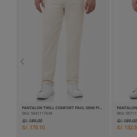
PANTALON TWILL COMFORT PAUL SEMI PITILLO
SKU: 5041117638
SKU: 50711
S/. 189.00
S/. 189.00
S/. 170.10
S/. 132.