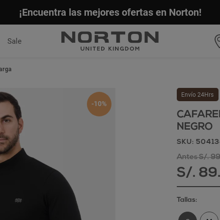
¡Encuentra las mejores ofertas en Norton!
Sale
arga
Envío 24Hrs
-10%
CAFAREN
NEGRO
SKU: 5041
Antes S/. 9
S/. 89
Tallas: