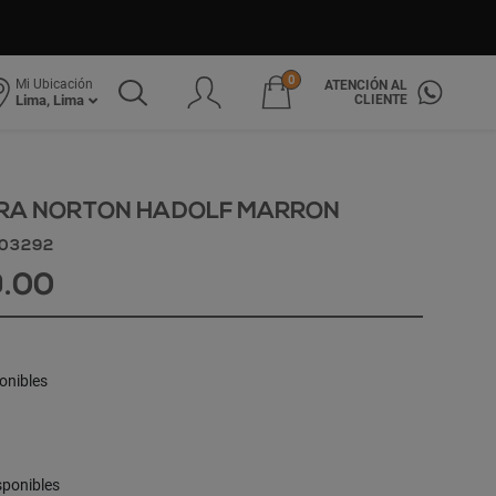
0
Mi Ubicación
ATENCIÓN AL
CLIENTE
Lima, Lima
ERA NORTON HADOLF MARRON
303292
9.00
onibles
sponibles