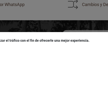
or WhatsApp
Cambios y De
zar el tráfico con el fin de ofrecerle una mejor experiencia.
sivas!
u
cumpleaños
!
Acepto las políticas de
pro
LÍTICAS
SERVICIO AL CLIENTE
es
Seguimiento de Pedidos
iciones
Política De Cookies