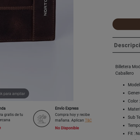
Descripc
Billetera Mo
Caballero
Model
Genero
ck para ampliar
Color 
enda
Envío Express
Materi
ra gratis de tu
Compra hoy y recibe
Sub Te
ercana
mañana. Aplican
T&C
Tempo
e
No Disponible
Fit : 