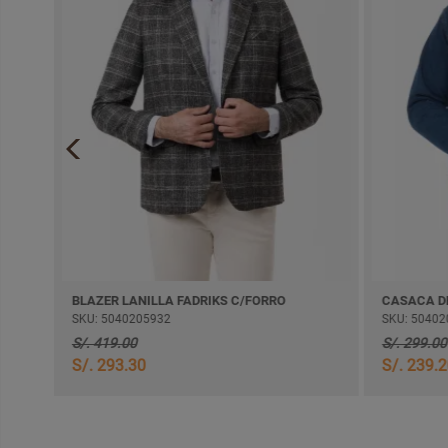
BLAZER LANILLA FADRIKS C/FORRO
SKU: 5040205932
SKU: 50402
S/. 419.00
S/. 299.00
S/. 293.30
S/. 239.