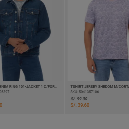
CASACA DENIM RING 101-JACKET 1 C/FORRO
TSHIRT JERSEY SHEDOM M/CORT
06397
SKU: 5041357106
S/. 99.00
20
S/. 39.60