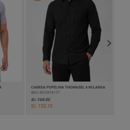
A
CAMISA POPELINA THOMASEL 6 M/LARGA
BIVI
SKU: 5010516177
SKU:
S/. 169.00
S/. 
S/. 152.10
S/. 