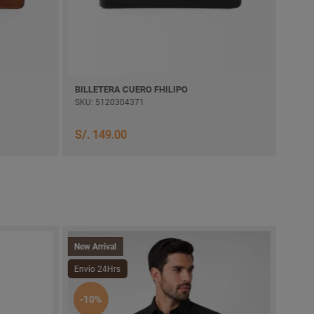
BILLETERA CUERO FHILIPO
BILL
SKU: 5120304371
SKU:
S/. 149.00
S/. 
New Arrival
-30
Envío 24Hrs
-10%