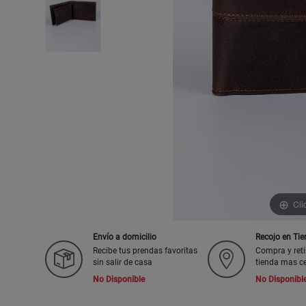
Cli
Envío a domicilio
Recojo en Ti
Recibe tus prendas favoritas
Compra y reti
sin salir de casa
tienda mas c
No Disponible
No Disponibl