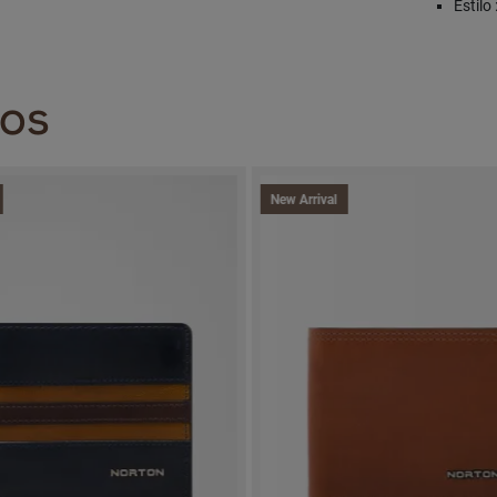
Estilo
DOS
New Arrival