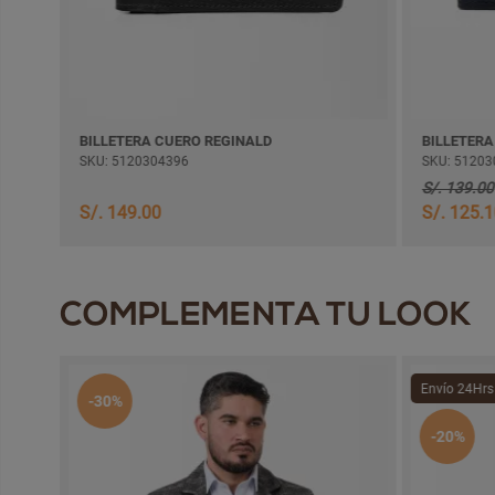
BILLETERA CUERO REGINALD
BILLETERA
SKU: 5120304396
SKU: 51203
S/. 139.00
S/. 149.00
S/. 125.
COMPLEMENTA TU LOOK
Envío 24Hrs
-30%
-20%