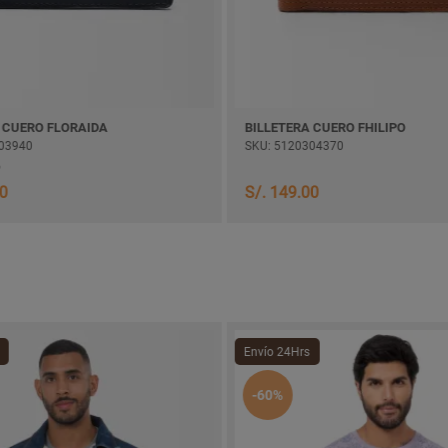
 CUERO FLORAIDA
BILLETERA CUERO FHILIPO
03940
SKU: 5120304370
10
S/. 149.00
Envío 24Hrs
-60%