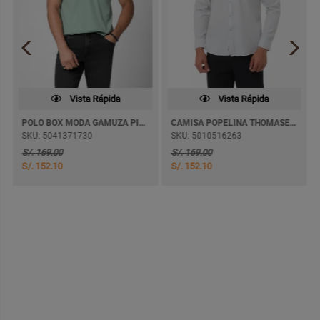
Vista Rápida
Vista Rápida
POLO BOX MODA GAMUZA PIMA KENIX M/CORTA
CAMISA POPELINA THOMASEL 9 M/LARGA
SKU: 5041371730
SKU: 5010516263
S/. 169.00
S/. 169.00
S/. 152.10
S/. 152.10