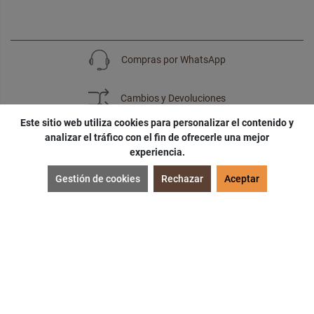
Compras por WhatsApp
Cambios y Devoluciones
Este sitio web utiliza cookies para personalizar el contenido y
analizar el tráfico con el fin de ofrecerle una mejor
experiencia.
SUSCRÍBETE
Gestión de cookies
Rechazar
Aceptar
¡Accede a
cupones
,
ofertas
y
noticias
exclusivas!
¡Podras tener un
descuento especial
por tu
cumpleaños
!