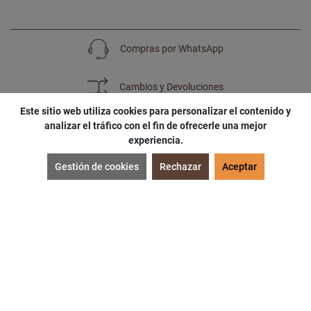
Compras por WhatsApp
Cambios y Devoluciones
Este sitio web utiliza cookies para personalizar el contenido y
analizar el tráfico con el fin de ofrecerle una mejor
experiencia.
SUSCRÍBETE
Gestión de cookies
Rechazar
Aceptar
¡Accede a
cupones
,
ofertas
y
noticias
exclusivas!
¡Podras tener un
descuento especial
por tu
cumpleaños
!