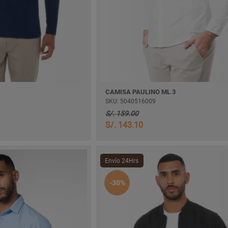
CAMISA PAULINO ML 3
SKU: 5040516009
S/. 159.00
S/. 143.10
Envío 24Hrs
-30%