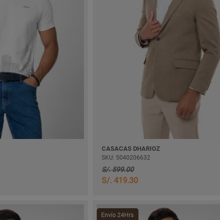
CASACAS DHARIOZ
SKU: 5040206632
S/. 599.00
S/. 419.30
Envío 24Hrs