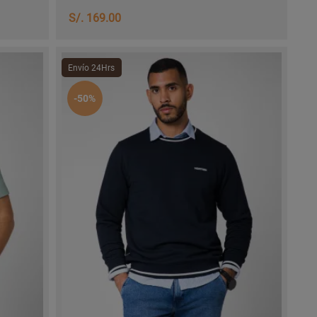
S/. 169.00
Envío 24Hrs
-50%