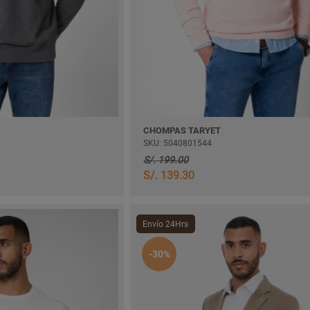
CHOMPAS TARYET
SKU: 5040801544
S/. 199.00
S/. 139.30
Envío 24Hrs
-30%