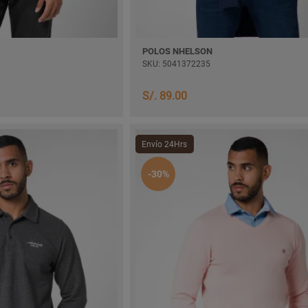
POLOS NHELSON
SKU: 5041372235
S/. 89.00
Envío 24Hrs
-30%