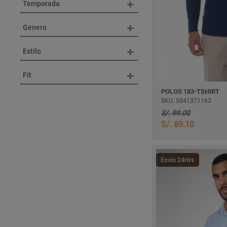
Temporada
Genero
Estilo
Fit
POLOS 183-TSHIRT
SKU: 5041371163
S/. 99.00
S/. 89.10
Envío 24Hrs