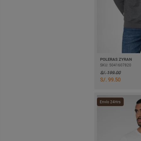
POLERAS ZYRAN
SKU: 5041607820
S/. 199.00
S/. 99.50
Envío 24Hrs