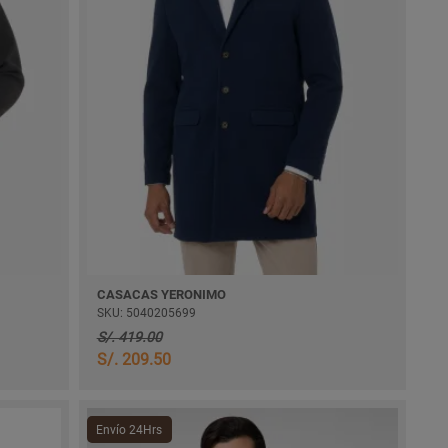
CASACAS YERONIMO
SKU: 5040205699
S/. 419.00
S/. 209.50
Envío 24Hrs