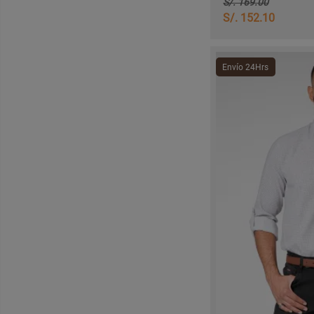
S/. 169.00
S/. 152.10
Envío 24Hrs