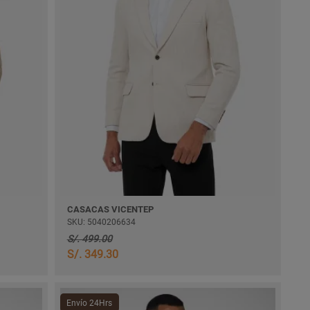
CASACAS VICENTEP
SKU: 5040206634
S/. 499.00
S/. 349.30
Envío 24Hrs