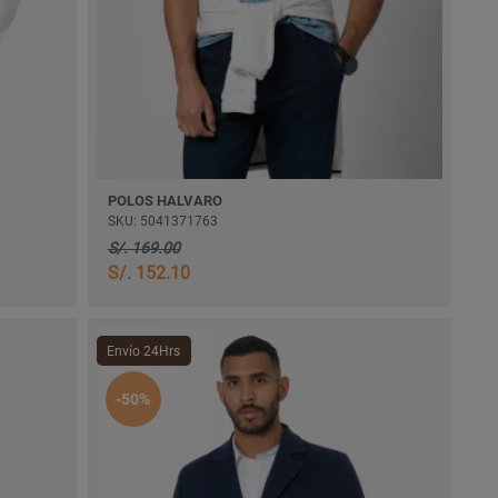
POLOS HALVARO
SKU: 5041371763
S/. 169.00
S/. 152.10
Envío 24Hrs
-50%