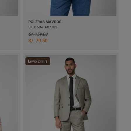
POLERAS MAVROS
SKU: 5041607782
S/. 159.00
S/. 79.50
Envío 24Hrs