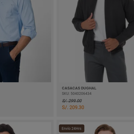
CASACAS DUGHAL
SKU: 5040206434
S/. 299.00
S/. 209.30
Envío 24Hrs