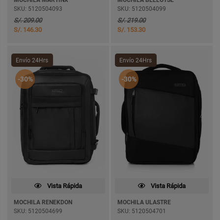
MOCHILA MARTINX
MOCHILA BELLOTSE
SKU: 5120504093
SKU: 5120504099
S/. 209.00
S/. 219.00
S/. 146.30
S/. 153.30
Envío 24Hrs
Envío 24Hrs
-30%
-30%
Vista Rápida
Vista Rápida
MOCHILA RENEKDON
MOCHILA ULASTRE
SKU: 5120504699
SKU: 5120504701