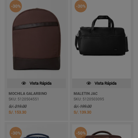
-30%
-30%
Vista Rápida
Vista Rápida
MOCHILA GALARBINO
MALETIN JAC
SKU: 5120504551
SKU: 5120503095
S/. 219.00
S/. 199.00
S/. 153.30
S/. 139.30
-30%
-50%