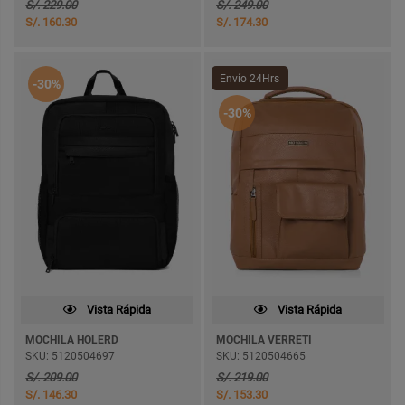
S/. 229.00
S/. 249.00
S/. 160.30
S/. 174.30
Envío 24Hrs
-30%
-30%
Vista Rápida
Vista Rápida
MOCHILA HOLERD
MOCHILA VERRETI
SKU: 5120504697
SKU: 5120504665
S/. 209.00
S/. 219.00
S/. 146.30
S/. 153.30