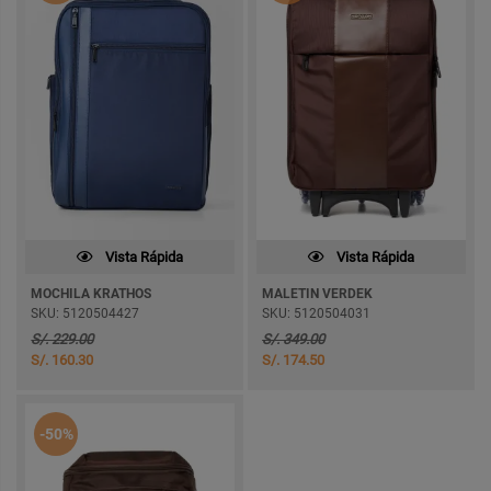
Vista Rápida
Vista Rápida
MOCHILA KRATHOS
MALETIN VERDEK
SKU: 5120504427
SKU: 5120504031
S/. 229.00
S/. 349.00
S/. 160.30
S/. 174.50
-50%