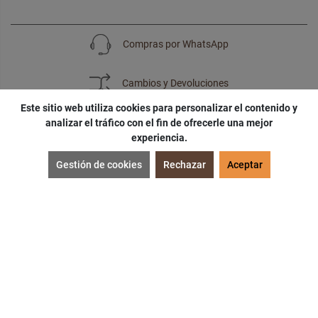
Compras por WhatsApp
Cambios y Devoluciones
Este sitio web utiliza cookies para personalizar el contenido y
analizar el tráfico con el fin de ofrecerle una mejor
experiencia.
SUSCRÍBETE
Gestión de cookies
Rechazar
Aceptar
¡Accede a
cupones
,
ofertas
y
noticias
exclusivas!
¡Podras tener un
descuento especial
por tu
cumpleaños
!