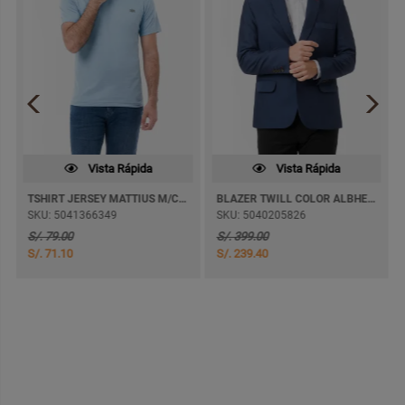
Vista Rápida
Vista Rápida
TSHIRT JERSEY MATTIUS M/CORTA
BLAZER TWILL COLOR ALBHERTS C/FORRO
SKU: 5041366349
SKU: 5040205826
S/. 79.00
S/. 399.00
S/. 71.10
S/. 239.40