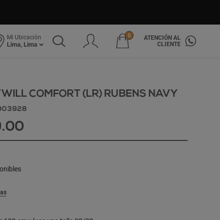
0
Mi Ubicación
ATENCIÓN AL
CLIENTE
Lima, Lima
WILL COMFORT (LR) RUBENS NAVY
903928
9.00
onibles
las