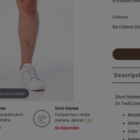
El modelo mid
Colores:
No Colores Di
Descripc
ck para ampliar
Short Model
En Twill Com
enda
Envío Express
Model
ra gratis de tu
Compra hoy y recibe
ercana
mañana. Aplican
T&C
Genero
e
No Disponible
Color 
Materia