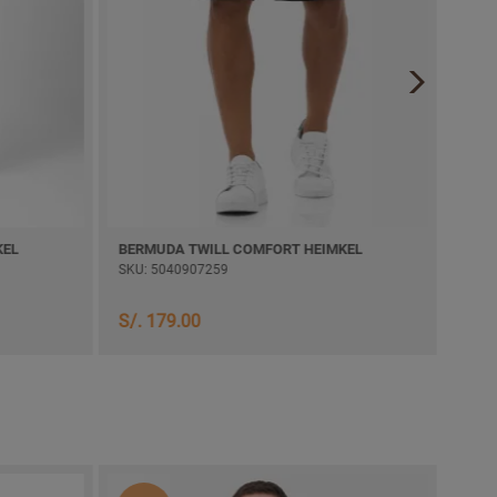
BERMUDA TWILL COMFORT HEIMKEL
BERMUD
SKU: 5040907259
SKU: 504
S/. 179.00
S/. 169