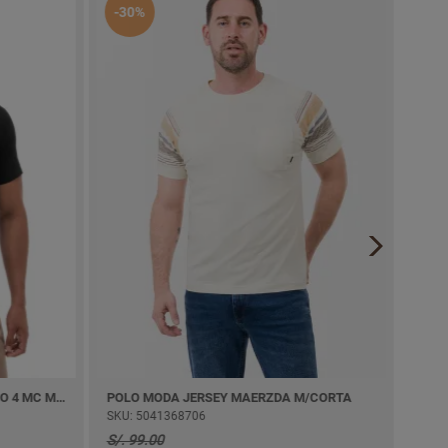
Envío 24H
-30%
-50%
CAMISA POPELINA STCH. PAULINO 4 MC M/CORTA
POLO MODA JERSEY MAERZDA M/CORTA
ABRIGO 
SKU: 5041368706
SKU: 504
S/. 99.00
S/. 419.