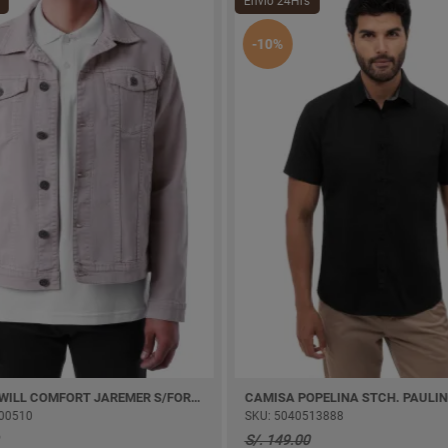
Envío 24Hrs
-10%
CASACA TWILL COMFORT JAREMER S/FORRO
10
SKU: 5040513888
S/. 149.00