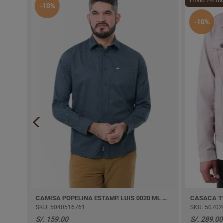
Envío 24Hrs
-10%
-10%
PELINA ESTAMP. VENANCE M/CORTA
CAMISA POPELINA ESTAMP. LUIS 0020 ML M/LARGA
SKU: 5040516761
SKU: 50702005
S/. 159.00
S/. 289.00