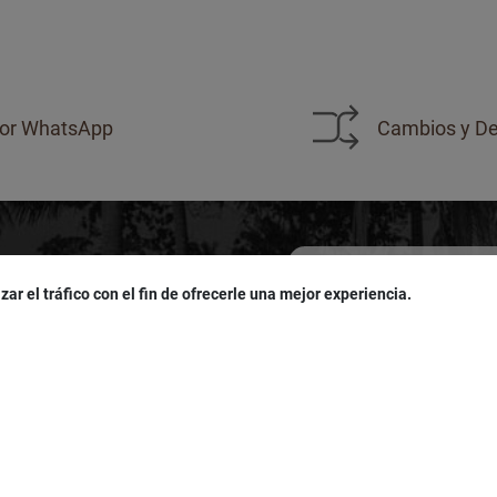
or WhatsApp
Cambios y De
zar el tráfico con el fin de ofrecerle una mejor experiencia.
sivas!
u
cumpleaños
!
Acepto las políticas de
pro