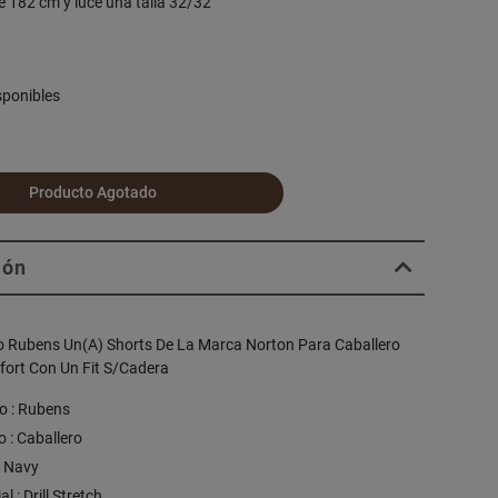
e 182 cm y luce una talla 32/32
sponibles
Producto Agotado
ión
o Rubens Un(A) Shorts De La Marca Norton Para Caballero
fort Con Un Fit S/Cadera
o : Rubens
 : Caballero
: Navy
l : Drill Stretch