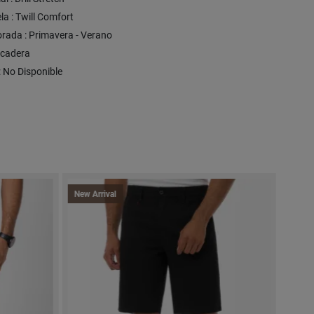
la : Twill Comfort
rada : Primavera - Verano
S/cadera
 : No Disponible
New Arrival
New Arriv